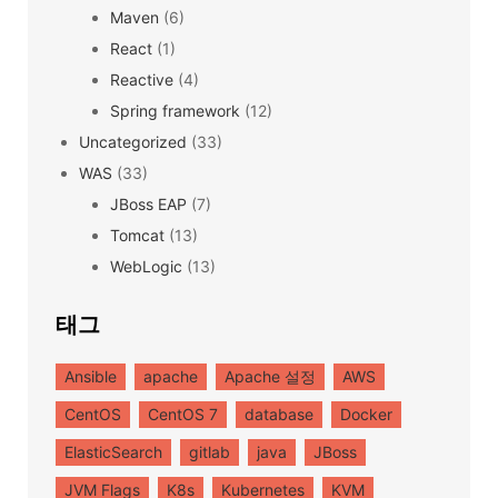
Maven
(6)
React
(1)
Reactive
(4)
Spring framework
(12)
Uncategorized
(33)
WAS
(33)
JBoss EAP
(7)
Tomcat
(13)
WebLogic
(13)
태그
Ansible
apache
Apache 설정
AWS
CentOS
CentOS 7
database
Docker
ElasticSearch
gitlab
java
JBoss
JVM Flags
K8s
Kubernetes
KVM