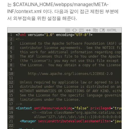
는 $CATALINA_HOME/webpps/manager/META-
INF/context.xml 이다. 다음과 같이 접근 제한된 부분에
서 외부접속을 위한 설정을 해준다.
XHTML
1
<?
xml 
version
=
"1.0"
encoding
=
"UTF-8"
?>
2
<!--
3
  Licensed to the Apache Software Foundation (ASF) under
4
  contributor license agreements.  See the NOTICE file d
5
  this work for additional information regarding copyrig
6
  The ASF licenses this file to You under the Apache Lic
7
  (the "License"); you may not use this file except in c
8
  the License.  You may obtain a copy of the License at
9
10
      http://www.apache.org/licenses/LICENSE-2.0
11
12
  Unless required by applicable law or agreed to in writ
13
  distributed under the License is distributed on an "AS
14
  WITHOUT WARRANTIES OR CONDITIONS OF ANY KIND, either e
15
  See the License for the specific language governing pe
16
  limitations under the License.
17
-->
18
<Context 
antiResourceLocking
=
"false"
privileged
=
"true"
 >
19
<!--<Valve className="org.apache.catalina.valves
20
         allow="127\.\d+\.\d+\.\d+|::1|0:0:0:0:0:0:0:1" 
21
<Manager 
sessionAttributeValueClassNameFilter
=
"java\.l
22