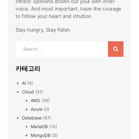
others' opinions drown out your own inner
voice. And most important, have the courage
to follow your heart and intuition
Stay hungry, Stay folish
Search
for:
카테고리
Ai
(4)
Cloud
(31)
AWS
(29)
Azure
(2)
Database
(47)
MariaDB
(10)
MongoDB
(3)