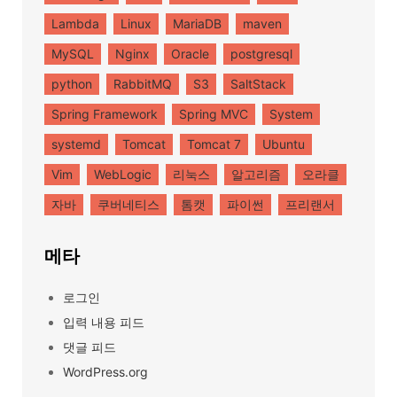
Lambda
Linux
MariaDB
maven
MySQL
Nginx
Oracle
postgresql
python
RabbitMQ
S3
SaltStack
Spring Framework
Spring MVC
System
systemd
Tomcat
Tomcat 7
Ubuntu
Vim
WebLogic
리눅스
알고리즘
오라클
자바
쿠버네티스
톰캣
파이썬
프리랜서
메타
로그인
입력 내용 피드
댓글 피드
WordPress.org