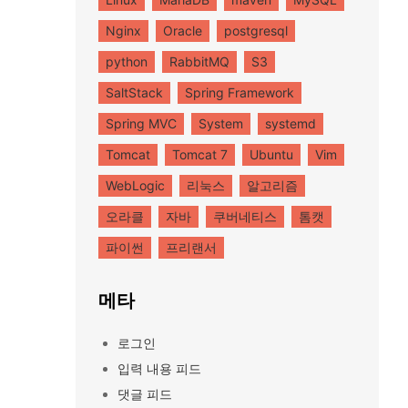
Nginx
Oracle
postgresql
python
RabbitMQ
S3
SaltStack
Spring Framework
Spring MVC
System
systemd
Tomcat
Tomcat 7
Ubuntu
Vim
WebLogic
리눅스
알고리즘
오라클
자바
쿠버네티스
톰캣
파이썬
프리랜서
메타
로그인
입력 내용 피드
댓글 피드