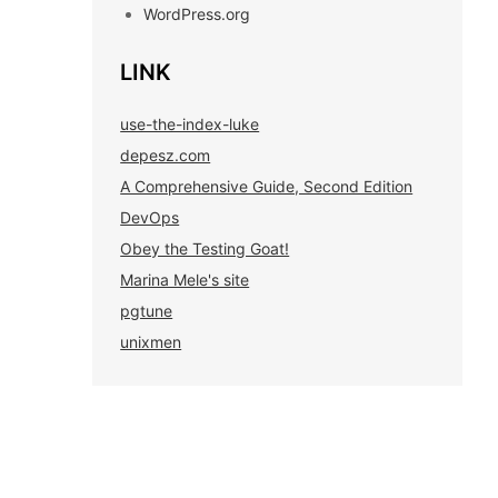
WordPress.org
LINK
use-the-index-luke
depesz.com
A Comprehensive Guide, Second Edition
DevOps
Obey the Testing Goat!
Marina Mele's site
pgtune
unixmen