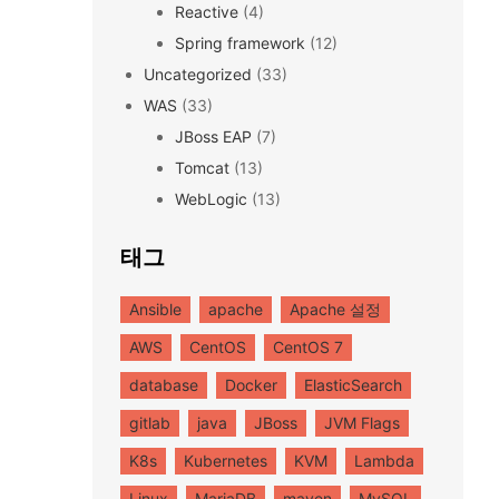
Reactive
(4)
Spring framework
(12)
Uncategorized
(33)
WAS
(33)
JBoss EAP
(7)
Tomcat
(13)
WebLogic
(13)
태그
Ansible
apache
Apache 설정
AWS
CentOS
CentOS 7
database
Docker
ElasticSearch
gitlab
java
JBoss
JVM Flags
K8s
Kubernetes
KVM
Lambda
Linux
MariaDB
maven
MySQL