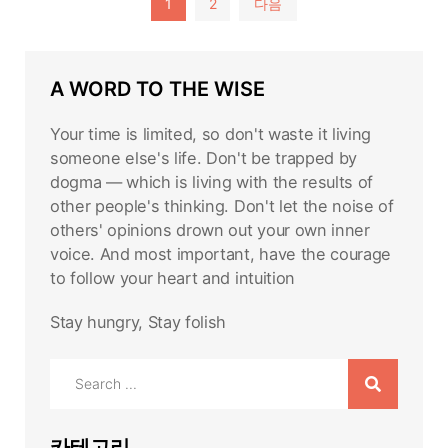
글
1
2
다음
페
이
A WORD TO THE WISE
지
매
Your time is limited, so don't waste it living
김
someone else's life. Don't be trapped by
dogma — which is living with the results of
other people's thinking. Don't let the noise of
others' opinions drown out your own inner
voice. And most important, have the courage
to follow your heart and intuition
Stay hungry, Stay folish
Search
for:
카테고리