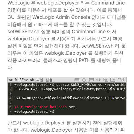
WebLogic 은 weblogic.Deployer 라는 Command Line
명령어를 이용해서 배포를 할 수 있습니다. 이를 통해서
GUI 화면인 WebLogic Admin Console 없이도 터미널을
이용해서 쉽고 빠르게 배포를 할 수 있는 것입니다.
setWLSEnv.sh 실행 터미널의 Command Line 에서
weblogic.Deployer 를 사용하기 위해서는 반드시 환경
실행 파일을 먼저 실행해야 합니다. setWLSEnv.sh 라 불
리우는 이 파일은 weblogic.Deployer 를 실행하기 위한
각종 라이브러리 클래스와 명령어 PATH를 세팅해 줍니
다.
setWLSEnv.sh 파일 실행
ZSH
1
weblogic
@
wlserv1
:
~
$
source
$
WLS_HOME
/
server
/
bin
/
setWLSEnv
2
CLASSPATH
=
/
u01
/
app
/
weblogic
/
middleware
/
patch_wls1036
/
prof
3
4
PATH
=
/
u01
/
app
/
weblogic
/
middleware
/
wlserver_10
.
3
/
server
/
bi
5
6
Your 
environment 
has 
been 
set
.
7
weblogic
@
wlserv1
:
~
$
반드시 weblogic.Deployer 를 실행하기 전에 실행해줘
야 합니다. weblogic.Deployer 사용법 이를 사용하기 위