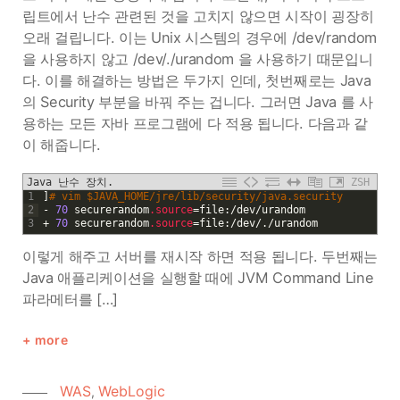
립트에서 난수 관련된 것을 고치지 않으면 시작이 굉장히
오래 걸립니다. 이는 Unix 시스템의 경우에 /dev/random
을 사용하지 않고 /dev/./urandom 을 사용하기 때문입니
다. 이를 해결하는 방법은 두가지 인데, 첫번째로는 Java
의 Security 부분을 바꿔 주는 겁니다. 그러면 Java 를 사
용하는 모든 자바 프로그램에 다 적용 됩니다. 다음과 같
이 해줍니다.
Java 난수 장치.
ZSH
1
]
# vim $JAVA_HOME/jre/lib/security/java.security
2
-
70
securerandom
.source
=
file
:
/
dev
/
urandom
3
+
70
securerandom
.source
=
file
:
/
dev
/
.
/
urandom
이렇게 해주고 서버를 재시작 하면 적용 됩니다. 두번째는
Java 애플리케이션을 실행할 때에 JVM Command Line
파라메터를 […]
more
WAS
WebLogic
,