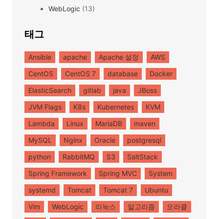
WebLogic
(13)
태그
Ansible
apache
Apache 설정
AWS
CentOS
CentOS 7
database
Docker
ElasticSearch
gitlab
java
JBoss
JVM Flags
K8s
Kubernetes
KVM
Lambda
Linux
MariaDB
maven
MySQL
Nginx
Oracle
postgresql
python
RabbitMQ
S3
SaltStack
Spring Framework
Spring MVC
System
systemd
Tomcat
Tomcat 7
Ubuntu
Vim
WebLogic
리눅스
알고리즘
오라클