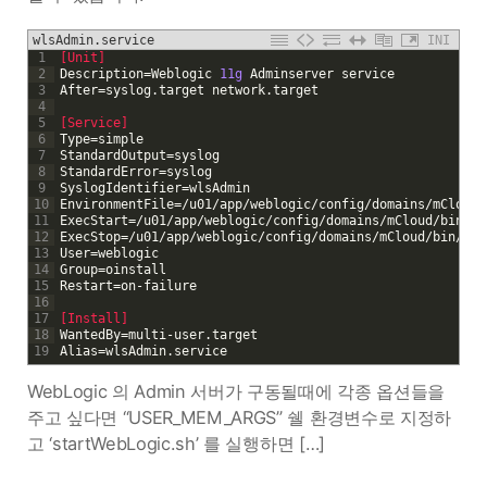
wlsAdmin.service
INI
1
[Unit]
2
Description
=
Weblogic
11g
Adminserver
service
3
After
=
syslog
.
target
network
.
target
4
5
[Service]
6
Type
=
simple
7
StandardOutput
=
syslog
8
StandardError
=
syslog
9
SyslogIdentifier
=
wlsAdmin
10
EnvironmentFile
=
/
u01
/
app
/
weblogic
/
config
/
domains
/
mCloud
/
11
ExecStart
=
/
u01
/
app
/
weblogic
/
config
/
domains
/
mCloud
/
bin
/
st
12
ExecStop
=
/
u01
/
app
/
weblogic
/
config
/
domains
/
mCloud
/
bin
/
sto
13
User
=
weblogic
14
Group
=
oinstall
15
Restart
=
on
-
failure
16
17
[Install]
18
WantedBy
=
multi
-
user
.
target
19
Alias
=
wlsAdmin
.
service
WebLogic 의 Admin 서버가 구동될때에 각종 옵션들을
주고 싶다면 “USER_MEM_ARGS” 쉘 환경변수로 지정하
고 ‘startWebLogic.sh’ 를 실행하면 […]