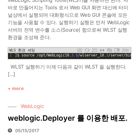
WebLogic Scripting Tools(WLST)를 사용하면 된다. 자
바로 만들어지는 Tools 로서 Web GUI 화면 대신에 터미
널상에서 실행되며 대화형식으로 Web GUI 콘솔에 모든
기능을 사용할 수 있다. 실행하기 실행은 먼저 WebLogic
서버의 전역 변수를 소스(Source) 함으로써 WLST 실행
환경을 조성해 준다.
WLS 환경 세팅
ZSH
1
]
$
source
/
opt
/
WebLogic10
.
3.6
/
wlserver_10
.
3
/
server
/
bin
/
se
WLST 실행하기 이제 다음과 같이 WLST 을 실행한다.
[…]
more
WebLogic
weblogic.Deployer 를 이용한 배포.
05/15/2017