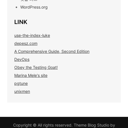
WordPress.org
LINK
use-the-index-luke
depesz.com
A Comprehensive Guide, Second Edition
DevOps
Obey the Testing Goat!
Marina Mele's site
pgtune
unixmen
Copyright © All rights reserved. Theme Blog Studio by