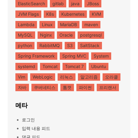
ElasticSearch
gitlab
java
JBoss
JVM Flags
K8s
Kubernetes
KVM
Lambda
Linux
MariaDB
maven
MySQL
Nginx
Oracle
postgresql
python
RabbitMQ
S3
SaltStack
Spring Framework
Spring MVC
System
systemd
Tomcat
Tomcat 7
Ubuntu
Vim
WebLogic
리눅스
알고리즘
오라클
자바
쿠버네티스
톰캣
파이썬
프리랜서
메타
로그인
입력 내용 피드
댓글 피드