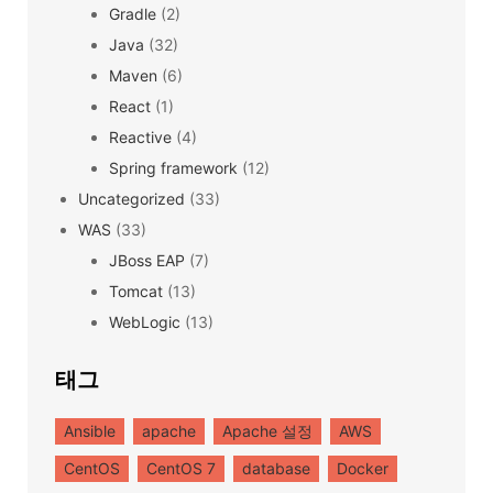
Gradle
(2)
Java
(32)
Maven
(6)
React
(1)
Reactive
(4)
Spring framework
(12)
Uncategorized
(33)
WAS
(33)
JBoss EAP
(7)
Tomcat
(13)
WebLogic
(13)
태그
Ansible
apache
Apache 설정
AWS
CentOS
CentOS 7
database
Docker