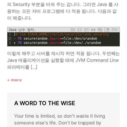
의 Security 부분을 바꿔 주는 겁니다. 그러면 Java 를 사
용하는 모든 자바 프로그램에 다 적용 됩니다. 다음과 같
이 해줍니다.
Java 난수 장치.
ZSH
1
]
# vim $JAVA_HOME/jre/lib/security/java.security
2
-
70
securerandom
.source
=
file
:
/
dev
/
urandom
3
+
70
securerandom
.source
=
file
:
/
dev
/
.
/
urandom
이렇게 해주고 서버를 재시작 하면 적용 됩니다. 두번째는
Java 애플리케이션을 실행할 때에 JVM Command Line
파라메터를 […]
more
A WORD TO THE WISE
Your time is limited, so don't waste it living
someone else's life. Don't be trapped by