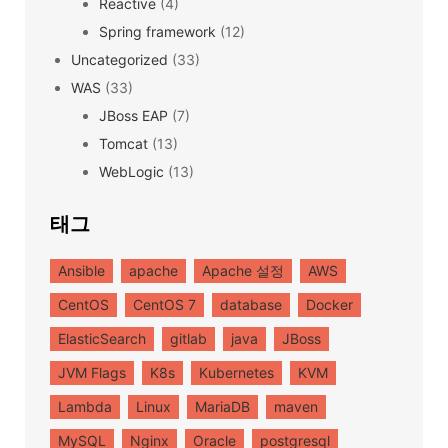
Reactive
(4)
Spring framework
(12)
Uncategorized
(33)
WAS
(33)
JBoss EAP
(7)
Tomcat
(13)
WebLogic
(13)
태그
Ansible
apache
Apache 설정
AWS
CentOS
CentOS 7
database
Docker
ElasticSearch
gitlab
java
JBoss
JVM Flags
K8s
Kubernetes
KVM
Lambda
Linux
MariaDB
maven
MySQL
Nginx
Oracle
postgresql