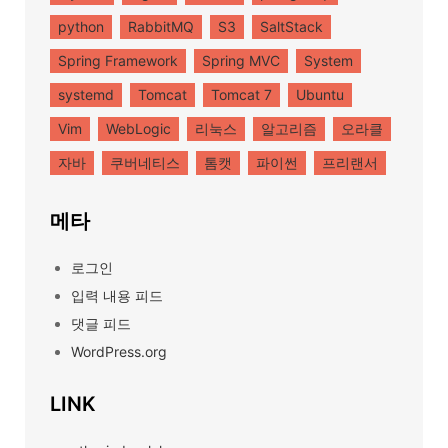
python
RabbitMQ
S3
SaltStack
Spring Framework
Spring MVC
System
systemd
Tomcat
Tomcat 7
Ubuntu
Vim
WebLogic
리눅스
알고리즘
오라클
자바
쿠버네티스
톰캣
파이썬
프리랜서
메타
로그인
입력 내용 피드
댓글 피드
WordPress.org
LINK