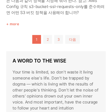
는 다음과 같이 정책을 지정해 줘야 한다. 참고: AWS
Config 규칙 s3-bucket-ssl-requests-only를 준수하려
면 어떤 S3 버킷 정책을 사용해야 합니까?
more
글
1
2
3
다음
페
이
A WORD TO THE WISE
지
매
Your time is limited, so don't waste it living
김
someone else's life. Don't be trapped by
dogma — which is living with the results of
other people's thinking. Don't let the noise of
others' opinions drown out your own inner
voice. And most important, have the courage
to follow your heart and intuition