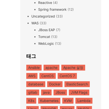
Reactive
(4)
Spring framework
(12)
Uncategorized
(33)
WAS
(33)
JBoss EAP
(7)
Tomcat
(13)
WebLogic
(13)
태그
Ansible
apache
Apache 설정
AWS
CentOS
CentOS 7
database
Docker
ElasticSearch
gitlab
java
JBoss
JVM Flags
K8s
Kubernetes
KVM
Lambda
Linux
MariaDB
maven
MySQL