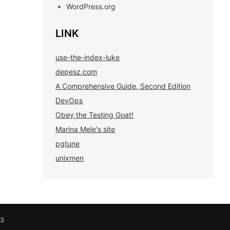
WordPress.org
LINK
use-the-index-luke
depesz.com
A Comprehensive Guide, Second Edition
DevOps
Obey the Testing Goat!
Marina Mele's site
pgtune
unixmen
es