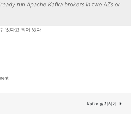
already run Apache Kafka brokers in two AZs or
 할 수 있다고 되어 있다.
on
ment
Amazon
MSK
2-
Kafka 설치하기
AZ