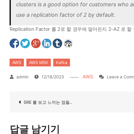
clusters is a good option for customers who 
use a replication factor of 2 by default.
Replication Factor 를 2로 할 경우에 얼마든지 2-AZ 로
AWS
AWS MSK
Kafka
AWS
12/18/2023
Leave a Com
글
SRE 를 보고 느끼는 점들..
탐
색
답글 남기기