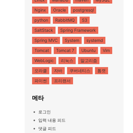
Nginx
Oracle
postgresql
python
RabbitMQ
S3
SaltStack
Spring Framework
Spring MVC
System
systemd
Tomcat
Tomcat 7
Ubuntu
Vim
WebLogic
리눅스
알고리즘
오라클
자바
쿠버네티스
톰캣
파이썬
프리랜서
메타
로그인
입력 내용 피드
댓글 피드