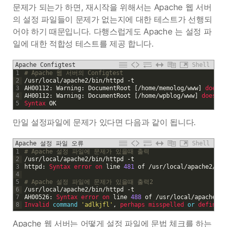
문제가 되는가 하면, 재시작을 위해서는 Apache 웹 서버
의 설정 파일들이 문제가 없는지에 대한 테스트가 선행되
어야 하기 때문입니다. 다행스럽게도 Apache 는 설정 파
일에 대한 적합성 테스트를 제공 합니다.
Apache Configtest
Shell
1
# Apache 웹 서버의 Configtest
2
/
usr
/
local
/
apache2
/
bin
/
httpd
-
t
3
AH00112
:
Warning
:
DocumentRoot
[
/
home
/
memolog
/
www
]
does 
n
4
AH00112
:
Warning
:
DocumentRoot
[
/
home
/
wpblog
/
www
]
does 
no
5
Syntax 
OK
만일 설정파일에 문제가 있다면 다음과 같이 됩니다.
Apache 설정 파일 오류
Shell
1
# Apache 설정 파일에 문제가 있을때 출력
2
/
usr
/
local
/
apache2
/
bin
/
httpd
-
t
3
httpd
:
Syntax 
error 
on 
line
481
of
/
usr
/
local
/
apache2
/
con
4
5
# Apache 설정 파일에 문제가 있을때 출력2
6
/
usr
/
local
/
apache2
/
bin
/
httpd
-
t
7
AH00526
:
Syntax 
error 
on 
line
488
of
/
usr
/
local
/
apache2
/
c
8
Invalid 
command
'adlkjfl'
,
perhaps 
misspelled 
or
defined 
Apache 웹 서버는 어떻게 설정 파일에 문법 체크를 하는