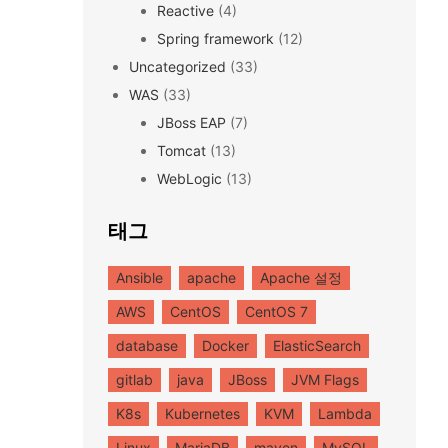
Reactive
(4)
Spring framework
(12)
Uncategorized
(33)
WAS
(33)
JBoss EAP
(7)
Tomcat
(13)
WebLogic
(13)
태그
Ansible
apache
Apache 설정
AWS
CentOS
CentOS 7
database
Docker
ElasticSearch
gitlab
java
JBoss
JVM Flags
K8s
Kubernetes
KVM
Lambda
Linux
MariaDB
maven
MySQL