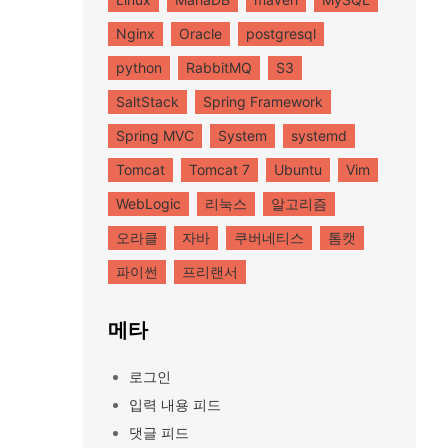
Nginx
Oracle
postgresql
python
RabbitMQ
S3
SaltStack
Spring Framework
Spring MVC
System
systemd
Tomcat
Tomcat 7
Ubuntu
Vim
WebLogic
리눅스
알고리즘
오라클
자바
쿠버네티스
톰캣
파이썬
프리랜서
메타
로그인
입력 내용 피드
댓글 피드