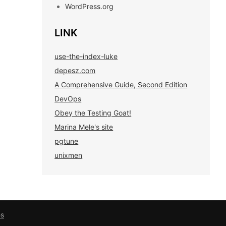
WordPress.org
LINK
use-the-index-luke
depesz.com
A Comprehensive Guide, Second Edition
DevOps
Obey the Testing Goat!
Marina Mele's site
pgtune
unixmen
es