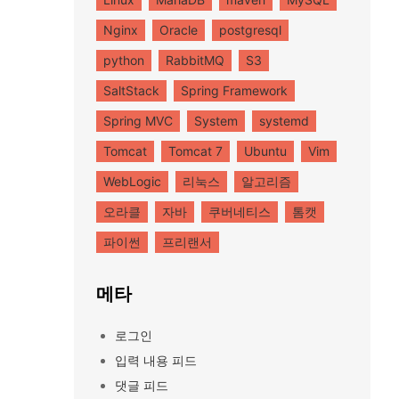
Nginx
Oracle
postgresql
python
RabbitMQ
S3
SaltStack
Spring Framework
Spring MVC
System
systemd
Tomcat
Tomcat 7
Ubuntu
Vim
WebLogic
리눅스
알고리즘
오라클
자바
쿠버네티스
톰캣
파이썬
프리랜서
메타
로그인
입력 내용 피드
댓글 피드