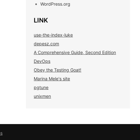
WordPress.org
LINK
use-the-index-luke
depesz.com
A Comprehensive Guide, Second Edition
DevOps
Obey the Testing Goat!
Marina Mele's site
pgtune
unixmen
es