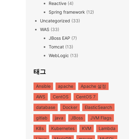
Reactive
(4)
Spring framework
(12)
Uncategorized
(33)
WAS
(33)
JBoss EAP
(7)
Tomcat
(13)
WebLogic
(13)
태그
Ansible
apache
Apache 설정
AWS
CentOS
CentOS 7
database
Docker
ElasticSearch
gitlab
java
JBoss
JVM Flags
K8s
Kubernetes
KVM
Lambda
Linux
MariaDB
maven
MySQL