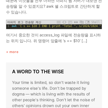
때문에 이것들을 전부 더하면 아파치 웹 서버가 내보낸 전
송량을 알 수 있겠지요? awk 쉘 스크립트로 간단하게 할
수 있습니다.
아파치 로그 전송량 계산
Shell
1
awk
'{ s += $10 } END { print "Total ", s/1024/1024 " MB"
여기서 중요한 것이 access_log 파일에 전송량을 표시하
는 위치 입니다. 위 명령어 앞줄에 ‘s += $10’ […]
more
A WORD TO THE WISE
Your time is limited, so don't waste it living
someone else's life. Don't be trapped by
dogma — which is living with the results of
other people's thinking. Don't let the noise of
others' opinions drown out your own inner