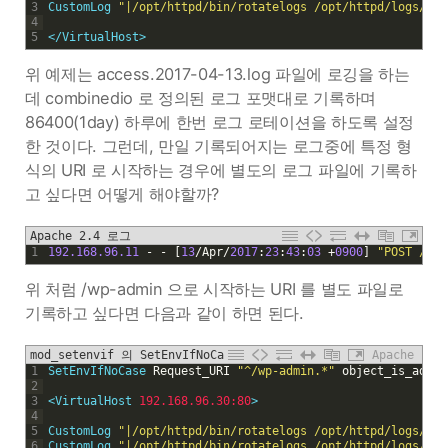
3
CustomLog
"|/opt/httpd/bin/rotatelogs /opt/httpd/logs/acc
4
5
<
/VirtualHost
>
위 예제는 access.2017-04-13.log 파일에 로깅을 하는
데 combinedio 로 정의된 로그 포맷대로 기록하며
86400(1day) 하루에 한번 로그 로테이션을 하도록 설정
한 것이다. 그런데, 만일 기록되어지는 로그중에 특정 형
식의 URI 로 시작하는 경우에 별도의 로그 파일에 기록하
고 싶다면 어떻게 해야할까?
Apache 2.4 로그
1
192.168.96.11
-
-
[
13
/
Apr
/
2017
:
23
:
43
:
03
+
0900
]
"POST /wp-
위 처럼 /wp-admin 으로 시작하는 URI 를 별도 파일로
기록하고 싶다면 다음과 같이 하면 된다.
mod_setenvif 의 SetEnvIfNoCase 문
Apache
1
SetEnvIfNoCase
Request_URI
"^/wp-admin.*"
object_is_admin
2
3
<
VirtualHost
192.168.96.30:80
>
4
5
CustomLog
"|/opt/httpd/bin/rotatelogs /opt/httpd/logs/acc
6
CustomLog
"|/opt/httpd/bin/rotatelogs /opt/httpd/logs/acc