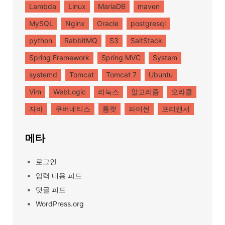
Lambda
Linux
MariaDB
maven
MySQL
Nginx
Oracle
postgresql
python
RabbitMQ
S3
SaltStack
Spring Framework
Spring MVC
System
systemd
Tomcat
Tomcat 7
Ubuntu
Vim
WebLogic
리눅스
알고리즘
오라클
자바
쿠버네티스
톰캣
파이썬
프리랜서
메타
로그인
입력 내용 피드
댓글 피드
WordPress.org