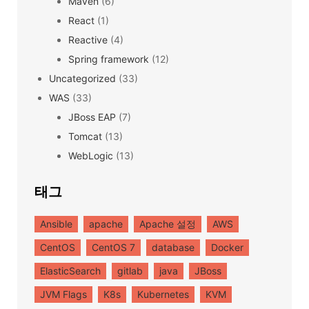
Maven
(6)
React
(1)
Reactive
(4)
Spring framework
(12)
Uncategorized
(33)
WAS
(33)
JBoss EAP
(7)
Tomcat
(13)
WebLogic
(13)
태그
Ansible
apache
Apache 설정
AWS
CentOS
CentOS 7
database
Docker
ElasticSearch
gitlab
java
JBoss
JVM Flags
K8s
Kubernetes
KVM