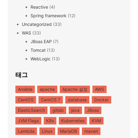
Reactive
(4)
Spring framework
(12)
Uncategorized
(33)
WAS
(33)
JBoss EAP
(7)
Tomcat
(13)
WebLogic
(13)
태그
Ansible
apache
Apache 설정
AWS
CentOS
CentOS 7
database
Docker
ElasticSearch
gitlab
java
JBoss
JVM Flags
K8s
Kubernetes
KVM
Lambda
Linux
MariaDB
maven