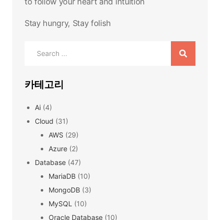
to follow your heart and intuition
Stay hungry, Stay folish
Search
for:
카테고리
Ai
(4)
Cloud
(31)
AWS
(29)
Azure
(2)
Database
(47)
MariaDB
(10)
MongoDB
(3)
MySQL
(10)
Oracle Database
(10)