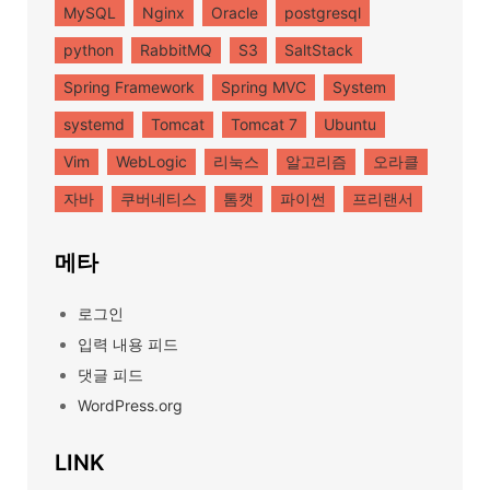
MySQL
Nginx
Oracle
postgresql
python
RabbitMQ
S3
SaltStack
Spring Framework
Spring MVC
System
systemd
Tomcat
Tomcat 7
Ubuntu
Vim
WebLogic
리눅스
알고리즘
오라클
자바
쿠버네티스
톰캣
파이썬
프리랜서
메타
로그인
입력 내용 피드
댓글 피드
WordPress.org
LINK