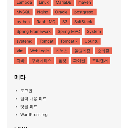
Lambda
Linux
MariaDB
maven
MySQL
Nginx
Oracle
postgresql
python
RabbitMQ
S3
SaltStack
Spring Framework
Spring MVC
System
systemd
Tomcat
Tomcat 7
Ubuntu
Vim
WebLogic
리눅스
알고리즘
오라클
자바
쿠버네티스
톰캣
파이썬
프리랜서
메타
로그인
입력 내용 피드
댓글 피드
WordPress.org