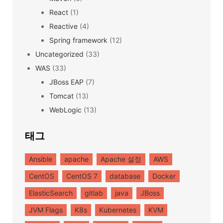
React
(1)
Reactive
(4)
Spring framework
(12)
Uncategorized
(33)
WAS
(33)
JBoss EAP
(7)
Tomcat
(13)
WebLogic
(13)
태그
Ansible
apache
Apache 설정
AWS
CentOS
CentOS 7
database
Docker
ElasticSearch
gitlab
java
JBoss
JVM Flags
K8s
Kubernetes
KVM