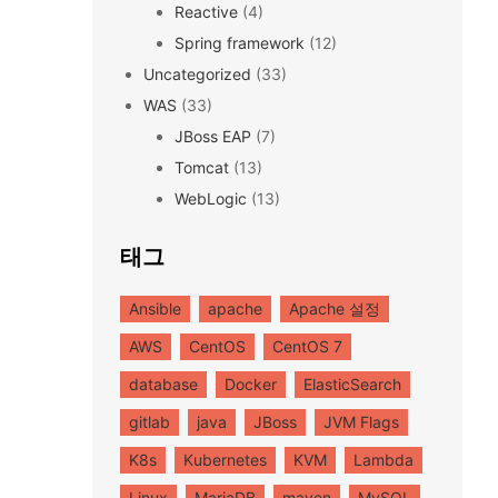
Reactive
(4)
Spring framework
(12)
Uncategorized
(33)
WAS
(33)
JBoss EAP
(7)
Tomcat
(13)
WebLogic
(13)
태그
Ansible
apache
Apache 설정
AWS
CentOS
CentOS 7
database
Docker
ElasticSearch
gitlab
java
JBoss
JVM Flags
K8s
Kubernetes
KVM
Lambda
Linux
MariaDB
maven
MySQL