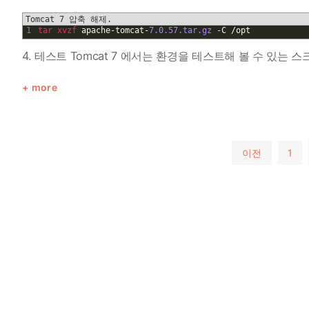
Tomcat 7 압축 해제.
1
tar 
xvzf 
apache
-
tomcat
-
7.0.57.tar.gz
-
C
/
opt
4. 테스트 Tomcat 7 에서는 환경을 테스트해 볼 수 있는 스
more
글
이전
1
페
이
지
매
김