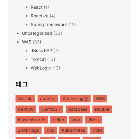
React
(1)
Reactive
(4)
Spring framework
(12)
Uncategorized
(33)
WAS
(33)
JBoss EAP
(7)
Tomcat
(13)
WebLogic
(13)
태그
Ansible
apache
Apache 설정
AWS
CentOS
CentOS 7
database
Docker
ElasticSearch
gitlab
java
JBoss
JVM Flags
K8s
Kubernetes
KVM