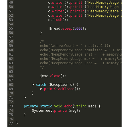
49
c
.
writer
(
)
.
println
(
"HeapMemoryUsage comm
50
c
.
writer
(
)
.
println
(
"HeapMemoryUsage init
51
c
.
writer
(
)
.
println
(
"HeapMemoryUsage max 
52
c
.
writer
(
)
.
println
(
"HeapMemoryUsage used
53
c
.
flush
(
)
;
54
55
Thread
.
sleep
(
5000
)
;
56
}
57
58
/*
59
			echo("activeCount = " + activeCnt);
60
			echo("HeapMemoryUsage committed = " + memor
61
			echo("HeapMemoryUsage init = " + memoryRes.
62
			echo("HeapMemoryUsage max = " + memoryRes.g
63
			echo("HeapMemoryUsage used = " + memoryRes.
64
			*/
65
66
jmxc
.
close
(
)
;
67
68
}
catch
(
Exception
e
)
{
69
e
.
printStackTrace
(
)
;
70
}
71
}
72
73
private
static
void
echo
(
String
msg
)
{
74
System
.
out
.
println
(
msg
)
;
75
}
76
77
}