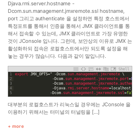
Djava.rmi.server.hostname -
Dcom.sun.management.jmxremote.ssl hostname,
port 그리고 authenticate 을 설정하면 특정 호스트에서
특정포트를 통해서 인증을 통해서 JMX 클라이언트를 통
해서 접속할 수 있는데, JMX 클라이언트로 가장 유명한
것이 JConsole 입니다. 그런데, 보안상의 이유로 JMX 는
활성화하되 접속은 로컬호스트에서만 되도록 설정을 해
놓는 경우가 많습니다. 다음과 같이 말입니다.
Shell
1
export 
JMX_OPTS
=
"
-
Dcom
.sun
.management
.jmxremote
\
2
-
Dcom
.sun
.management
.jmxremote
.port
=
8090
3
-
Dcom
.sun
.management
.jmxremote
.authentic
4
-
Djava
.rmi
.server
.hostname
=
localhost
\
5
-
Dcom
.sun
.management
.jmxremote
.ssl
=
false
대부분의 로컬호스트가 리눅스일 경우에는 JConsole 을
이용하기 위해서는 터미널의 터널링을 […]
more