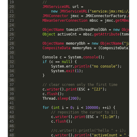
19
//
20
JMXServiceURL 
url
=
21
new
JMXServiceURL
(
"service:jmx:rmi:///jn
22
JMXConnector 
jmxc
=
JMXConnectorFactory
.
conn
23
MBeanServerConnection 
mbsc
=
jmxc
.
getMBeanSe
24
25
ObjectName 
tomcatThreadPoolObh
=
new
ObjectN
26
Object
activeCnt
=
mbsc
.
getAttribute
(
tomcatT
27
28
ObjectName 
memoryObh
=
new
ObjectName
(
"java.
29
CompositeData 
memoryRes
=
(
CompositeData
)
mb
30
31
Console
c
=
System
.
console
(
)
;
32
if
(
c
==
null
)
{
33
System
.
err
.
println
(
"no console"
)
;
34
System
.
exit
(
1
)
;
35
}
36
37
// clear screen only the first time
38
c
.
writer
(
)
.
print
(
ESC
+
"[2J"
)
;
39
c
.
flush
(
)
;
40
Thread
.
sleep
(
200
)
;
41
42
for
(
int
i
=
0
;
i
<
100000
;
++
i
)
{
43
// reposition the cursor to 1|1
44
c
.
writer
(
)
.
print
(
ESC
+
"[1;1H"
)
;
45
c
.
flush
(
)
;
46
47
//c.writer().println("hello " + i);
48
c
.
writer
(
)
.
println
(
"activeCount = "
+
ac