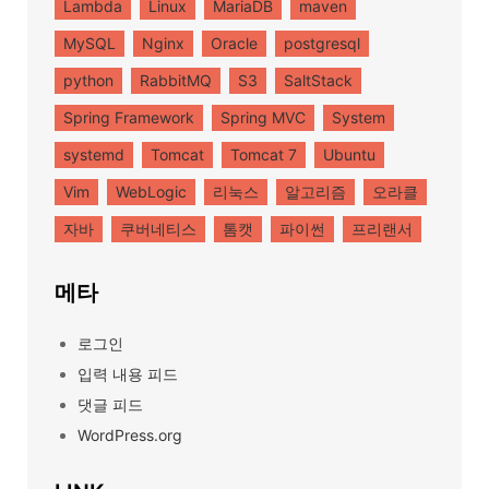
Lambda
Linux
MariaDB
maven
MySQL
Nginx
Oracle
postgresql
python
RabbitMQ
S3
SaltStack
Spring Framework
Spring MVC
System
systemd
Tomcat
Tomcat 7
Ubuntu
Vim
WebLogic
리눅스
알고리즘
오라클
자바
쿠버네티스
톰캣
파이썬
프리랜서
메타
로그인
입력 내용 피드
댓글 피드
WordPress.org