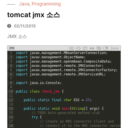
Java
Programming
,
tomcat jmx 소스
02/11/2015
JMX 소스
JMX
Java
1
import
javax
.
management
.
MBeanServerConnection
;
2
import
javax
.
management
.
ObjectName
;
3
import
javax
.
management
.
openmbean
.
CompositeData
;
4
import
javax
.
management
.
remote
.
JMXConnector
;
5
import
javax
.
management
.
remote
.
JMXConnectorFactory
;
6
import
javax
.
management
.
remote
.
JMXServiceURL
;
7
8
import
java
.
io
.
Console
;
9
10
public
class
check_jmx
{
11
12
public
static
final
char
ESC
=
27
;
13
14
public
static
void
main
(
String
[
]
args
)
{
15
// TODO Auto-generated method stub
16
try
{
17
// Create an RMI connector client and
18
// connect it to the RMI connector server