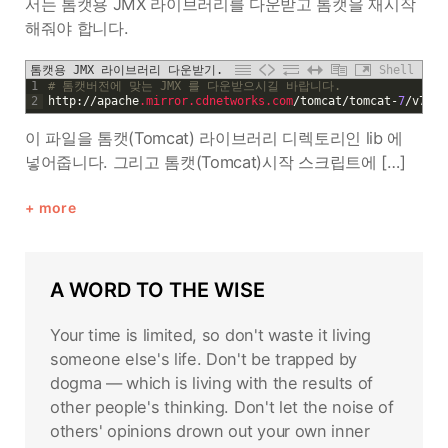
서는 톰캣용 JMX 라이브러리를 다운받고 톰캣을 재시작
해줘야 합니다.
톰캣용 JMX 라이브러리 다운받기.
Shell
1
# 톰캣버전에 맞는 JMX 를 다운받으시길 바랍니다.
2
http
:
/
/
apache
.mirror
.cdnetworks
.com
/
tomcat
/
tomcat
-
7
/
v7
.
0.
이 파일을 톰캣(Tomcat) 라이브러리 디렉토리인 lib 에
넣어줍니다. 그리고 톰캣(Tomcat)시작 스크립트에 […]
more
A WORD TO THE WISE
Your time is limited, so don't waste it living
someone else's life. Don't be trapped by
dogma — which is living with the results of
other people's thinking. Don't let the noise of
others' opinions drown out your own inner