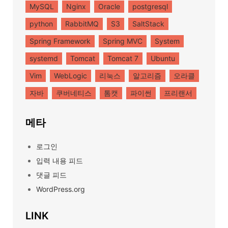
MySQL
Nginx
Oracle
postgresql
python
RabbitMQ
S3
SaltStack
Spring Framework
Spring MVC
System
systemd
Tomcat
Tomcat 7
Ubuntu
Vim
WebLogic
리눅스
알고리즘
오라클
자바
쿠버네티스
톰캣
파이썬
프리랜서
메타
로그인
입력 내용 피드
댓글 피드
WordPress.org
LINK