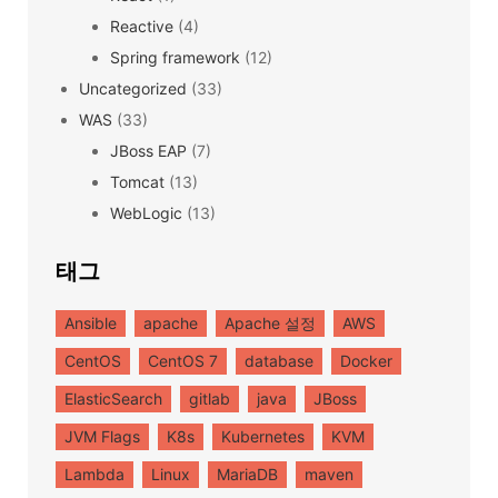
Reactive
(4)
Spring framework
(12)
Uncategorized
(33)
WAS
(33)
JBoss EAP
(7)
Tomcat
(13)
WebLogic
(13)
태그
Ansible
apache
Apache 설정
AWS
CentOS
CentOS 7
database
Docker
ElasticSearch
gitlab
java
JBoss
JVM Flags
K8s
Kubernetes
KVM
Lambda
Linux
MariaDB
maven