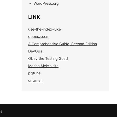
WordPress.org
LINK
use-the-index-luke
depesz.com
A Comprehensive Guide, Second Edition
DevOps
Obey the Testing Goat!
Marina Mele's site
pgtune
unixmen
es