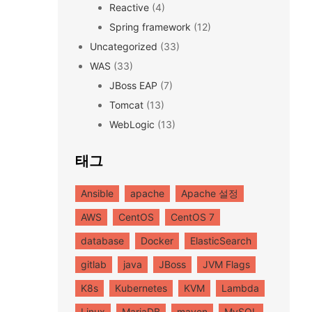
Reactive
(4)
Spring framework
(12)
Uncategorized
(33)
WAS
(33)
JBoss EAP
(7)
Tomcat
(13)
WebLogic
(13)
태그
Ansible
apache
Apache 설정
AWS
CentOS
CentOS 7
database
Docker
ElasticSearch
gitlab
java
JBoss
JVM Flags
K8s
Kubernetes
KVM
Lambda
Linux
MariaDB
maven
MySQL