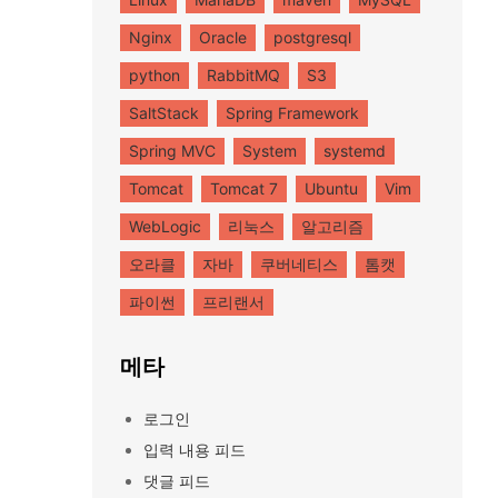
Nginx
Oracle
postgresql
python
RabbitMQ
S3
SaltStack
Spring Framework
Spring MVC
System
systemd
Tomcat
Tomcat 7
Ubuntu
Vim
WebLogic
리눅스
알고리즘
오라클
자바
쿠버네티스
톰캣
파이썬
프리랜서
메타
로그인
입력 내용 피드
댓글 피드