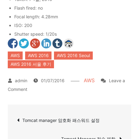
Flash fired: no
Focal length: 4.28mm
ISO: 200
Shutter speed: 1/20s
AWS
AWS 2016
AWS 2016 Seoul
AWS 2016 서울 후기
AWS
01/07/2016
Leave a
on
Comment
AWS
2016
글
서
Tomcat manager 암호화 패스워드 설정
탐
울
후
색
Tomcat Manager 접속 제한.