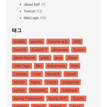
JBoss EAP
(7)
Tomcat
(13)
WebLogic
(13)
태그
Ansible
apache
Apache 설정
AWS
CentOS
CentOS 7
database
Docker
ElasticSearch
gitlab
java
JBoss
JVM Flags
K8s
Kubernetes
KVM
Lambda
Linux
MariaDB
maven
MySQL
Nginx
Oracle
postgresql
python
RabbitMQ
S3
SaltStack
Spring Framework
Spring MVC
System
systemd
Tomcat
Tomcat 7
Ubuntu