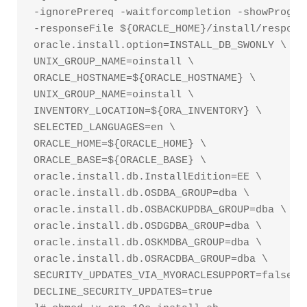
-ignorePrereq -waitforcompletion -showProgres
-responseFile ${ORACLE_HOME}/install/response
oracle.install.option=INSTALL_DB_SWONLY \

UNIX_GROUP_NAME=oinstall \

ORACLE_HOSTNAME=${ORACLE_HOSTNAME} \

UNIX_GROUP_NAME=oinstall \

INVENTORY_LOCATION=${ORA_INVENTORY} \

SELECTED_LANGUAGES=en \

ORACLE_HOME=${ORACLE_HOME} \

ORACLE_BASE=${ORACLE_BASE} \

oracle.install.db.InstallEdition=EE \

oracle.install.db.OSDBA_GROUP=dba \

oracle.install.db.OSBACKUPDBA_GROUP=dba \

oracle.install.db.OSDGDBA_GROUP=dba \

oracle.install.db.OSKMDBA_GROUP=dba \

oracle.install.db.OSRACDBA_GROUP=dba \

SECURITY_UPDATES_VIA_MYORACLESUPPORT=false \

DECLINE_SECURITY_UPDATES=true
