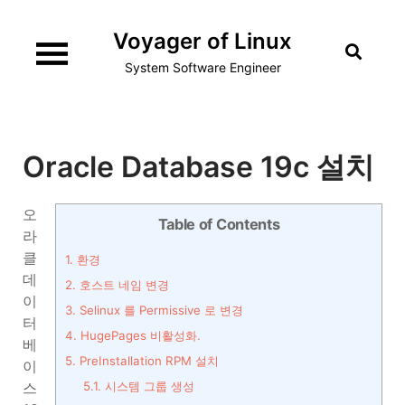
Skip
Voyager of Linux
to
content
System Software Engineer
Oracle Database 19c 설치
오
Table of Contents
라
클
1.
환경
데
2.
호스트 네임 변경
이
3.
Selinux 를 Permissive 로 변경
터
4.
HugePages 비활성화.
베
5.
PreInstallation RPM 설치
이
스
5.1.
시스템 그룹 생성