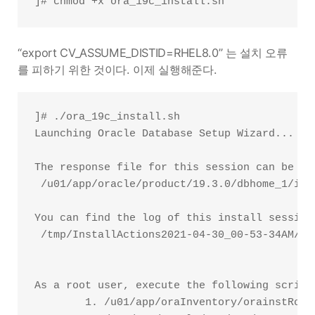
“export CV_ASSUME_DISTID=RHEL8.0” 는 설치 오류
를 피하기 위한 것이다. 이제 실행해준다.
]# ./ora_19c_install.sh

Launching Oracle Database Setup Wizard...

The response file for this session can be fou
 /u01/app/oracle/product/19.3.0/dbhome_1/ins
You can find the log of this install session 
 /tmp/InstallActions2021-04-30_00-53-34AM/in
As a root user, execute the following script(
        1. /u01/app/oraInventory/orainstRoot.