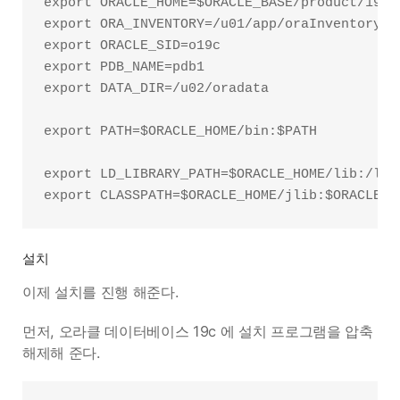
export ORACLE_HOME=$ORACLE_BASE/product/19.3.
export ORA_INVENTORY=/u01/app/oraInventory

export ORACLE_SID=o19c

export PDB_NAME=pdb1

export DATA_DIR=/u02/oradata

export PATH=$ORACLE_HOME/bin:$PATH

export LD_LIBRARY_PATH=$ORACLE_HOME/lib:/lib:
설치
이제 설치를 진행 해준다.
먼저, 오라클 데이터베이스 19c 에 설치 프로그램을 압축
해제해 준다.