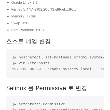
Oracle Linux 8.3
Kernel: 5.4.17-2102.200.13.el8uek.x86_64
Memory: 7.7Gib
Swap: 12Gi
Root Partition: 32GB
호스트 네임 변경
]# hostnamectl set-hostname oradb1.systemv.lo
]# vim /etc/hosts

Selinux 를 Permissive 로 변경
]# setenforce Permissive
