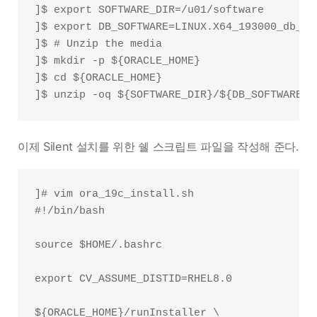
]$ export SOFTWARE_DIR=/u01/software

]$ export DB_SOFTWARE=LINUX.X64_193000_db_hom
]$ # Unzip the media

]$ mkdir -p ${ORACLE_HOME}

]$ cd ${ORACLE_HOME}

이제 Silent 설치를 위한 쉘 스크립트 파일을 작성해 준다.
]# vim ora_19c_install.sh

#!/bin/bash

source $HOME/.bashrc

export CV_ASSUME_DISTID=RHEL8.0

${ORACLE_HOME}/runInstaller \
