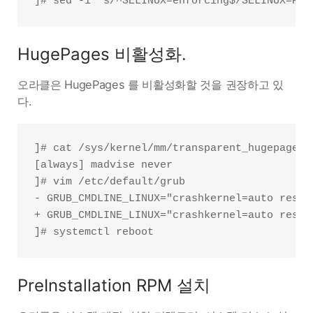
HugePages 비활성화.
오라클은 HugePages 를 비활성화할 것을 권장하고 있
다.
]# cat /sys/kernel/mm/transparent_hugepage/en
[always] madvise never

]# vim /etc/default/grub

- GRUB_CMDLINE_LINUX="crashkernel=auto resum
+ GRUB_CMDLINE_LINUX="crashkernel=auto resum
PreInstallation RPM 설치