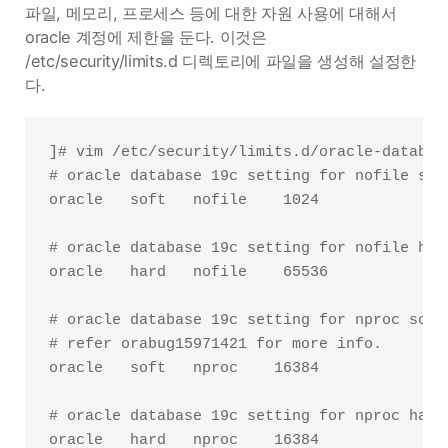
파일, 메모리, 프로세스 등에 대한 자원 사용에 대해서
oracle 계정에 제한을 둔다. 이것은
/etc/security/limits.d 디렉토리에 파일을 생성해 설정한
다.
]# vim /etc/security/limits.d/oracle-database
# oracle database 19c setting for nofile soft
oracle   soft   nofile    1024

# oracle database 19c setting for nofile hard
oracle   hard   nofile    65536

# oracle database 19c setting for nproc soft 
# refer orabug15971421 for more info.

oracle   soft   nproc    16384

# oracle database 19c setting for nproc hard 
oracle   hard   nproc    16384
