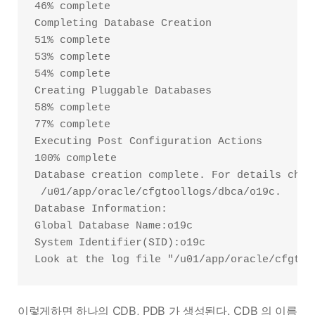
46% complete

Completing Database Creation

51% complete

53% complete

54% complete

Creating Pluggable Databases

58% complete

77% complete

Executing Post Configuration Actions

100% complete

Database creation complete. For details check
 /u01/app/oracle/cfgtoollogs/dbca/o19c.

Database Information:

Global Database Name:o19c

System Identifier(SID):o19c

이렇게하면 하나의 CDB, PDB 가 생성된다. CDB 의 이름