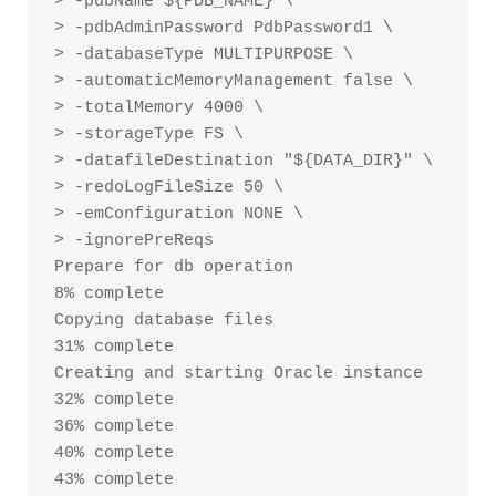
> -pdbName ${PDB_NAME} \

> -pdbAdminPassword PdbPassword1 \

> -databaseType MULTIPURPOSE \

> -automaticMemoryManagement false \

> -totalMemory 4000 \

> -storageType FS \

> -datafileDestination "${DATA_DIR}" \

> -redoLogFileSize 50 \

> -emConfiguration NONE \

> -ignorePreReqs

Prepare for db operation

8% complete

Copying database files

31% complete

Creating and starting Oracle instance

32% complete

36% complete

40% complete

43% complete
