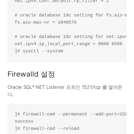
net.ipv4.conf.default.rp_filter = 2

# oracle database 19c setting for fs.aio-max-
fs.aio-max-nr = 1048576

# oracle database 19c setting for net.ipv4.i
net.ipv4.ip_local_port_range = 9000 6550

Firewalld 설정
Oracle SQL* NET Listener 포트인 1521/tcp 를 열어준
다.
]# firewall-cmd --permanent --add-port=1521/t
success

]# firewall-cmd --reload
