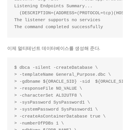
Listening Endpoints Summary...

  (DESCRIPTION=(ADDRESS=(PROTOCOL=tcp)(HOST=
The listener supports no services

이제 멀티테넌트 데이터베이스를 생성해 준다.
$ dbca -silent -createDatabase \

> -templateName General_Purpose.dbc \

> -gdbname ${ORACLE_SID} -sid  ${ORACLE_SID} 
> -responseFile NO_VALUE \

> -characterSet AL32UTF8 \

> -sysPassword SysPassword1 \

> -systemPassword SysPassword1 \

> -createAsContainerDatabase true \

> -numberOfPDBs 1 \
