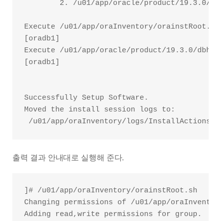
        2. /u01/app/oracle/product/19.3.0/dbh
Execute /u01/app/oraInventory/orainstRoot.sh
[oradb1]

Execute /u01/app/oracle/product/19.3.0/dbhom
[oradb1]

Successfully Setup Software.

Moved the install session logs to:

출력 결과 안내대로 실행해 준다.
]# /u01/app/oraInventory/orainstRoot.sh

Changing permissions of /u01/app/oraInventory
Adding read,write permissions for group.
