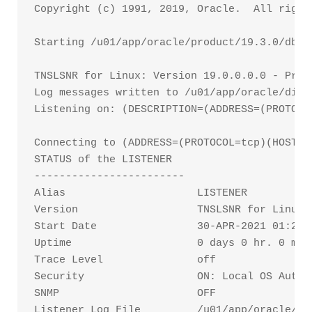
Copyright (c) 1991, 2019, Oracle.  All rights
Starting /u01/app/oracle/product/19.3.0/dbho
TNSLSNR for Linux: Version 19.0.0.0.0 - Produ
Log messages written to /u01/app/oracle/diag
Listening on: (DESCRIPTION=(ADDRESS=(PROTOCO
Connecting to (ADDRESS=(PROTOCOL=tcp)(HOST=)(
STATUS of the LISTENER

------------------------

Alias                     LISTENER

Version                   TNSLSNR for Linux:
Start Date                30-APR-2021 01:25:2
Uptime                    0 days 0 hr. 0 min.
Trace Level               off

Security                  ON: Local OS Authen
SNMP                      OFF

Listener Log File         /u01/app/oracle/di