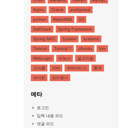
Nginx
Oracle
postgresql
python
RabbitMQ
S3
SaltStack
Spring Framework
Spring MVC
System
systemd
Tomcat
Tomcat 7
Ubuntu
Vim
WebLogic
리눅스
알고리즘
오라클
자바
쿠버네티스
톰캣
파이썬
프리랜서
메타
로그인
입력 내용 피드
댓글 피드