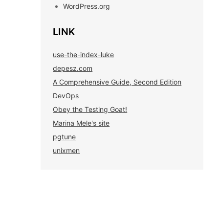
WordPress.org
LINK
use-the-index-luke
depesz.com
A Comprehensive Guide, Second Edition
DevOps
Obey the Testing Goat!
Marina Mele's site
pgtune
unixmen