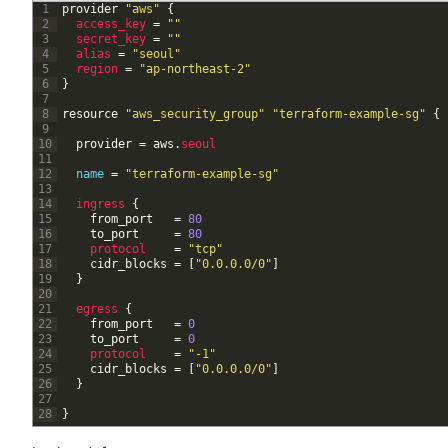
1
provider
"aws"
{
2
access_key
=
""
3
secret_key
=
""
4
alias
=
"seoul"
5
region
=
"ap-northeast-2"
6
}
7
8
resource
"aws_security_group"
"terraform-example-sg"
{
9
10
provider
=
aws
.
seoul
11
12
name
=
"terraform-example-sg"
13
14
ingress
{
15
from_port
=
80
16
to_port
=
80
17
protocol
=
"tcp"
18
cidr_blocks
=
[
"0.0.0.0/0"
]
19
}
20
21
egress
{
22
from_port
=
0
23
to_port
=
0
24
protocol
=
"-1"
25
cidr_blocks
=
[
"0.0.0.0/0"
]
26
}
27
28
}