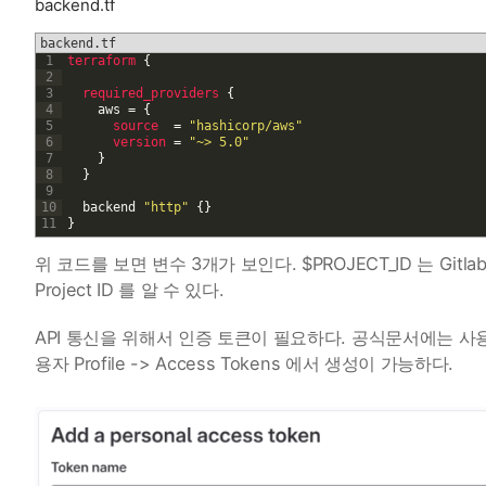
backend.tf
backend.tf
1
terraform
{
2
3
required_providers
{
4
aws
=
{
5
source
=
"hashicorp/aws"
6
version
=
"~> 5.0"
7
}
8
}
9
10
backend
"http"
{
}
11
}
위 코드를 보면 변수 3개가 보인다. $PROJECT_ID 는 Gitlab
Project ID 를 알 수 있다.
API 통신을 위해서 인증 토큰이 필요하다. 공식문서에는 사
용자 Profile -> Access Tokens 에서 생성이 가능하다.