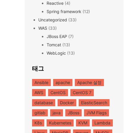
Reactive
(4)
Spring framework
(12)
Uncategorized
(33)
WAS
(33)
JBoss EAP
(7)
Tomcat
(13)
WebLogic
(13)
태그
Ansible
apache
Apache 설정
AWS
CentOS
CentOS 7
database
Docker
ElasticSearch
gitlab
java
JBoss
JVM Flags
K8s
Kubernetes
KVM
Lambda
Linux
MariaDB
maven
MySQL