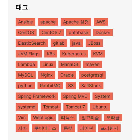
태그
Ansible
apache
Apache 설정
AWS
CentOS
CentOS 7
database
Docker
ElasticSearch
gitlab
java
JBoss
JVM Flags
K8s
Kubernetes
KVM
Lambda
Linux
MariaDB
maven
MySQL
Nginx
Oracle
postgresql
python
RabbitMQ
S3
SaltStack
Spring Framework
Spring MVC
System
systemd
Tomcat
Tomcat 7
Ubuntu
Vim
WebLogic
리눅스
알고리즘
오라클
자바
쿠버네티스
톰캣
파이썬
프리랜서