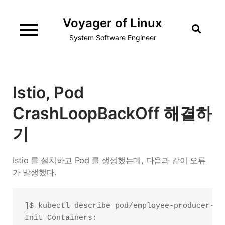
Skip
Voyager of Linux
to
content
System Software Engineer
Istio, Pod
CrashLoopBackOff 해결하
기
Istio 를 설치하고 Pod 를 생성했는데, 다음과 같이 오류
가 발생했다.
]$ kubectl describe pod/employee-producer-866
Init Containers:
