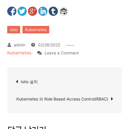
Istio
Kubernetes
02/28/2022
Kubernetes
on
Leave a Comment
Istio,
Pod
글
CrashLoopBackOff
Istio 설치
탐
해
결
색
Kubernetes 의 Role Based Access Control(RBAC)
하
기