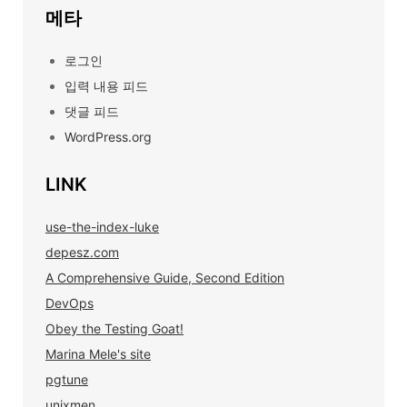
메타
로그인
입력 내용 피드
댓글 피드
WordPress.org
LINK
use-the-index-luke
depesz.com
A Comprehensive Guide, Second Edition
DevOps
Obey the Testing Goat!
Marina Mele's site
pgtune
unixmen