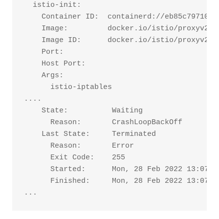
  istio-init:

    Container ID:  containerd://eb85c7971088
    Image:         docker.io/istio/proxyv2:1.
    Image ID:      docker.io/istio/proxyv2@s
    Port:          
    Host Port:     
    Args:

      istio-iptables

....

    State:          Waiting

      Reason:       CrashLoopBackOff

    Last State:     Terminated

      Reason:       Error

      Exit Code:    255

      Started:      Mon, 28 Feb 2022 13:07:52
      Finished:     Mon, 28 Feb 2022 13:07:52