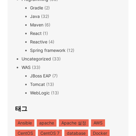
Gradle
(2)
Java
(32)
Maven
(6)
React
(1)
Reactive
(4)
Spring framework
(12)
Uncategorized
(33)
WAS
(33)
JBoss EAP
(7)
Tomcat
(13)
WebLogic
(13)
태그
Ansible
apache
Apache 설정
AWS
CentOS
CentOS 7
database
Docker