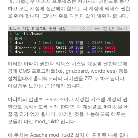
데, 이럴경우 아파치 프로세스는 한가지의 권한으로 동작
하고 모든 계정에 접근해야 함으로 각 계정에 액세스 권한
을 줘야 합니다. 그래서 주로 다음과 같이 해줘야 합니다.
리눅스 계정 디렉토리 권한 설정.
Shell
1
ls
-
lh
/
home
/
2
합계
0
3
drwx
--
--
-
x
2
test
test
59
10
월
4
23
:
06
test
4
drwx
--
--
-
x
2
test1 
test1
59
10
월
4
23
:
06
test1
5
drwx
--
--
-
x
2
test2 
test2
59
10
월
4
23
:
06
test2
이러한 아파치 권한과 리눅스 시스템 계정별 권한때문에
공개 CMS 프로그램들(xe, gnuboard, wordpress) 등을
설치할때에 홈디렉토리의 퍼미션을 777 로 하게됩니다.
이럴경우 보안상 큰 문제가 됩니다.
아파치의 컨텐츠 프로세스마다 지정한 시스템 계정의 권
한으로 동작하도록 하게 한다면 각 계정별로 퍼미션을 바
꿀 필요가 없게 됩니다. 이러한 것을 가능하도록 해주는
모듈이 바로 mod_ruid2 입니다.
이 문서는 Apache mod_ruid2 설치 에 관련된 내용 입니