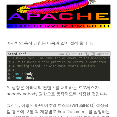
아파치의 동작 권한은 다음과 같이 설정 합니다.
httpd.conf
Apache
1
# User/Group: The name (or #number) of the user/group to 
2
# It is usually good practice to create a dedicated user 
3
# running httpd, as with most system services.
4
#
5
User
nobody
6
Group
nobody
위 설정은 아파치의 컨텐츠를 처리하는 프로세스가
nobody:nobody 권한으로 동작하도록 지정한 것입니다.
그런데, 이렇게 하면 버추얼 호스트(VirtualHost) 설정을
할 경우에 보통 각 계정별로 RootDocument 를 설정하는