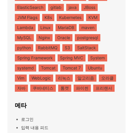
ElasticSearch
gitlab
java
JBoss
JVM Flags
K8s
Kubernetes
KVM
Lambda
Linux
MariaDB
maven
MySQL
Nginx
Oracle
postgresql
python
RabbitMQ
S3
SaltStack
Spring Framework
Spring MVC
System
systemd
Tomcat
Tomcat 7
Ubuntu
Vim
WebLogic
리눅스
알고리즘
오라클
자바
쿠버네티스
톰캣
파이썬
프리랜서
메타
로그인
입력 내용 피드