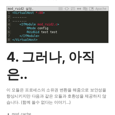
mod_ruid2 설정.
Apache
1
<
VirtualHost
*:80
>
2
.
.
.
.
.
.
.
.
3
.
.
.
.
.
.
.
.
4
<
IfModule
mod_ruid2.c
>
5
        RMode
config
6
        RUidGid
test
test
7
<
/IfModule
>
8
<
/VirtualHost
>
4. 그러나, 아직
은..
이 모듈은 프로세스의 소유권 변환을 해줌으로 보안성을
향상시키지만 다음과 같은 모듈과 호환성을 제공하지 않
습니다. (함께 쓸수 없다는 이야기…)
mod_cache