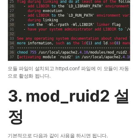
25
flag 
during 
linking 
and
do
at
least 
one 
of 
the 
following
26
-
add 
LIBDIR 
to
the
`
LD_LIBRARY
_
PATH'
environment 
var
27
during 
execution
28
-
add 
LIBDIR 
to
the
`
LD_RUN
_
PATH'
environment 
variabl
29
during 
linking
30
-
use
the
`
-
Wl
,
-
rpath
-
Wl
,
LIBDIR
'
linker 
flag
31
-
have 
your 
system 
administrator 
add 
LIBDIR 
to
`
/
etc
/
32
33
See 
any 
operating 
system 
documentation 
about 
shared 
libr
34
more
information
,
such 
as
the 
ld
(
1
)
and
ld
.so
(
8
)
manual 
35
--
--
--
--
--
--
--
--
--
--
--
--
--
--
--
--
--
--
--
--
--
--
--
--
--
--
--
--
36
chmod
755
/
usr
/
local
/
apache2
.
4.10
/
modules
/
mod_ruid2
.so
37
[
activating 
module
`
ruid2
'
in
/
usr
/
local
/
apache2
.
4.10
/
co
모듈 파일이 설치되고 httpd.conf 파일에 이 모듈이 자동
으로 활성화 됩니다.
3. mod_ruid2 설
정
기본적으로 다음과 같이 사용을 하시면 됩니다.