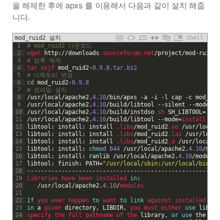
을 해제한 후에 apxs 를 이용해서 다음과 같이 설치 해줍
니다.
mod_ruid2 설치
Shell
1
# mod_ruid2 다운로드
2
wget 
http
:
/
/
downloads
.sourceforge
.net
/
project
/
mod
-
ruid
/
m
3
# 압축 해제
4
tar 
xvjf 
mod_ruid2
-
0.9.8.tar.bz2
5
# 디렉토리 변경
6
cd
mod_ruid2
-
0.9.8
7
# 컴파일 설치 
8
/
usr
/
local
/
apache2
.
4.10
/
bin
/
apxs
-
a
-
i
-
l
cap
-
c
mod_rui
9
/
usr
/
local
/
apache2
.
4.10
/
build
/
libtool
--
silent
--
mode
=
li
10
/
usr
/
local
/
apache2
.
4.10
/
build
/
instdso
.sh
SH_LIBTOOL
=
'/us
11
/
usr
/
local
/
apache2
.
4.10
/
build
/
libtool
--
mode
=
install 
ins
12
libtool
:
install
:
install
.libs
/
mod_ruid2
.so
/
usr
/
local
/
13
libtool
:
install
:
install
.libs
/
mod_ruid2
.lai
/
usr
/
local
14
libtool
:
install
:
install
.libs
/
mod_ruid2
.a
/
usr
/
local
/
a
15
libtool
:
install
:
chmod
644
/
usr
/
local
/
apache2
.
4.10
/
modu
16
libtool
:
install
:
ranlib
/
usr
/
local
/
apache2
.
4.10
/
modules
17
libtool
:
finish
:
PATH
=
"/usr/local/sbin:/usr/local/bin:/u
18
--
--
--
--
--
--
--
--
--
--
--
--
--
--
--
--
--
--
--
--
--
--
--
--
--
--
--
--
19
Libraries 
have 
been 
installed 
in
:
20
/
usr
/
local
/
apache2
.
4.10
/
modules
21
22
If
you 
ever 
happen 
to
want 
to
link
against 
installed 
lib
23
in
a
given 
directory
,
LIBDIR
,
you 
must 
either 
use
libtoo
24
specify 
the 
full 
pathname 
of 
the 
library
,
or
use
the
`
-
L