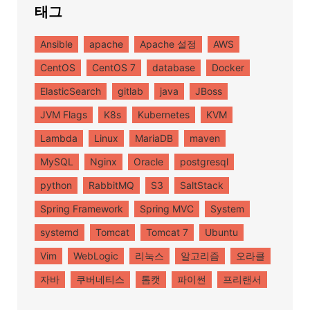
태그
Ansible
apache
Apache 설정
AWS
CentOS
CentOS 7
database
Docker
ElasticSearch
gitlab
java
JBoss
JVM Flags
K8s
Kubernetes
KVM
Lambda
Linux
MariaDB
maven
MySQL
Nginx
Oracle
postgresql
python
RabbitMQ
S3
SaltStack
Spring Framework
Spring MVC
System
systemd
Tomcat
Tomcat 7
Ubuntu
Vim
WebLogic
리눅스
알고리즘
오라클
자바
쿠버네티스
톰캣
파이썬
프리랜서