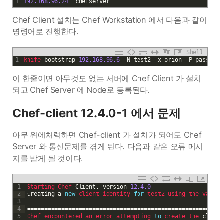
1
192.168.96.24
chefserver
Chef Client 설치는 Chef Workstation 에서 다음과 같이
명령어로 진행한다.
Shell
1
knife 
bootstrap
192.168.96.6
-
N
test2
-
x
orion
-
P
passwor
이 한줄이면 아무것도 없는 서버에 Chef Client 가 설치
되고 Chef Server 에 Node로 등록된다.
Chef-client 12.4.0-1 에서 문제
아무 위에처럼하면 Chef-client 가 설치가 되어도 Chef
Server 와 통신문제를 겪게 된다. 다음과 같은 오류 메시
지를 받게 될 것이다.
1
Starting 
Chef 
Client
,
version
12.4.0
2
Creating
a
new
client 
identity 
for
test2 
using 
the 
valid
3
4
===
===
===
===
===
===
===
===
===
===
===
===
===
===
===
===
===
===
==
5
Chef 
encountered 
an 
error 
attempting 
to
create 
the 
clien