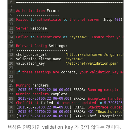
6
===
===
===
===
===
===
===
===
===
===
===
===
===
===
===
===
===
===
==
7
8
Authentication 
Error
:
9
--
--
--
--
--
--
--
--
--
--
-
10
Failed 
to
authenticate 
to
the 
chef 
server
(
http
401
)
.
11
12
Server 
Response
:
13
--
--
--
--
--
--
--
--
14
Failed 
to
authenticate 
as
'systemv'
.
Ensure 
that 
your 
no
15
16
Relevant 
Config 
Settings
:
17
--
--
--
--
--
--
--
--
--
--
--
--
-
18
chef_server
_
url
"https://chefserver/organization
19
validation_client
_
name
"systemv"
20
validation
_
key
"/etc/chef/validation.pem"
21
22
If
these 
settings 
are 
correct
,
your 
validation_key 
may 
b
23
24
25
Running 
handlers
:
26
[
2015
-
06
-
26T00
:
22
:
06
+
09
:
00
]
ERROR
:
Running 
exception 
han
27
Running 
handlers 
complete
28
[
2015
-
06
-
26T00
:
22
:
06
+
09
:
00
]
ERROR
:
Exception 
handlers 
co
29
Chef 
Client 
failed
.
0
resources 
updated 
in
5.729573691
s
30
[
2015
-
06
-
26T00
:
22
:
06
+
09
:
00
]
FATAL
:
Stacktrace 
dumped 
to
31
[
2015
-
06
-
26T00
:
22
:
06
+
09
:
00
]
ERROR
:
401
"Unauthorized"
32
[
2015
-
06
-
26T00
:
22
:
06
+
09
:
00
]
FATAL
:
Chef
::
Exceptions
::
Chi
핵심은 인증키인 validation_key 가 맞지 않다는 것이다.