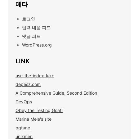
메타
로그인
입력 내용 피드
댓글 피드
WordPress.org
LINK
use-the-index-luke
depesz.com
A Comprehensive Guide, Second Edition
DevOps
Obey the Testing Goat!
Marina Mele's site
pgtune
unixmen