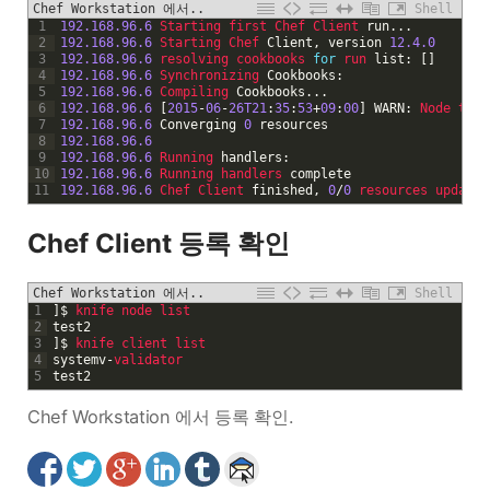
Chef Workstation 에서..
Shell
1
192.168.96.6
Starting 
first 
Chef 
Client 
run
.
.
.
2
192.168.96.6
Starting 
Chef 
Client
,
version
12.4.0
3
192.168.96.6
resolving 
cookbooks 
for
run 
list
:
[
]
4
192.168.96.6
Synchronizing 
Cookbooks
:
5
192.168.96.6
Compiling 
Cookbooks
.
.
.
6
192.168.96.6
[
2015
-
06
-
26T21
:
35
:
53
+
09
:
00
]
WARN
:
Node 
test
7
192.168.96.6
Converging
0
resources
8
192.168.96.6
9
192.168.96.6
Running 
handlers
:
10
192.168.96.6
Running 
handlers 
complete
11
192.168.96.6
Chef 
Client 
finished
,
0
/
0
resources 
updated
Chef Client 등록 확인
Chef Workstation 에서..
Shell
1
]
$
knife 
node 
list
2
test2
3
]
$
knife 
client 
list
4
systemv
-
validator
5
test2
Chef Workstation 에서 등록 확인.