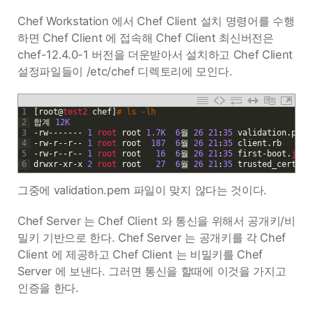
Chef Workstation 에서 Chef Client 설치 명령어를 수행
하면 Chef Client 에 접속해 Chef Client 최신버전은
chef-12.4.0-1 버전을 더운받아서 설치하고 Chef Client
설정파일들이 /etc/chef 디렉토리에 모인다.
1
[
root
@
test2 
chef
]
# ls -lh
2
합계
12K
3
-
rw
--
--
--
-
1
root 
root
1.7K
6
월
26
21
:
35
validation
.
pem
4
-
rw
-
r
--
r
--
1
root 
root
187
6
월
26
21
:
35
client
.
rb
5
-
rw
-
r
--
r
--
1
root 
root
16
6
월
26
21
:
35
first
-
boot
.
json
6
drwxr
-
xr
-
x
2
root 
root
27
6
월
26
21
:
35
trusted_certs
그중에 validation.pem 파일이 맞지 않다는 것이다.
Chef Server 는 Chef Client 와 통신을 위해서 공개키/비
밀키 기반으로 한다. Chef Server 는 공개키를 각 Chef
Client 에 제공하고 Chef Client 는 비밀키를 Chef
Server 에 보낸다. 그러면 통신을 할때에 이것을 가지고
인증을 한다.