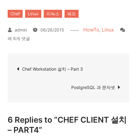
Chef
Linux
리눅스
쉐프
HowTo
Linux
CHE
06/26/2015
,
CLI
에 6개 댓글
설
치
글
–
Chef Workstation 설치 – Part 3
탐
PAR
색
PostgreSQL 과 문자셋
6 Replies to “CHEF CLIENT 설치
– PART4”