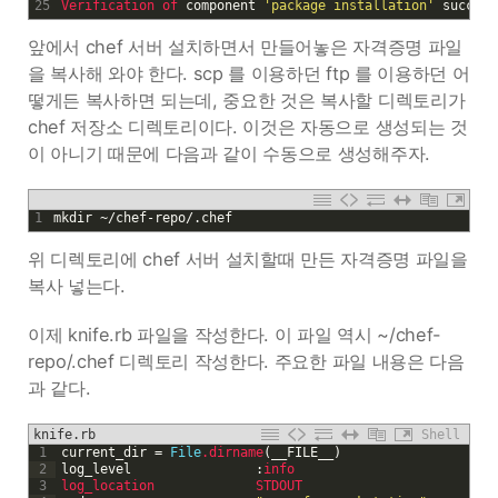
25
Verification 
of 
component
'package installation'
succeed
앞에서 chef 서버 설치하면서 만들어놓은 자격증명 파일
을 복사해 와야 한다. scp 를 이용하던 ftp 를 이용하던 어
떻게든 복사하면 되는데, 중요한 것은 복사할 디렉토리가
chef 저장소 디렉토리이다. 이것은 자동으로 생성되는 것
이 아니기 때문에 다음과 같이 수동으로 생성해주자.
1
mkdir
~
/
chef
-
repo
/
.
chef
위 디렉토리에 chef 서버 설치할때 만든 자격증명 파일을
복사 넣는다.
이제 knife.rb 파일을 작성한다. 이 파일 역시 ~/chef-
repo/.chef 디렉토리 작성한다. 주요한 파일 내용은 다음
과 같다.
knife.rb
Shell
1
current_dir
=
File
.dirname
(
__FILE__
)
2
log_level
:
info
3
log_location             
STDOUT