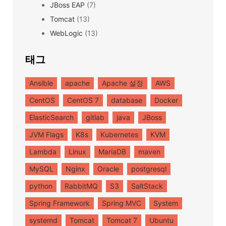
JBoss EAP
(7)
Tomcat
(13)
WebLogic
(13)
태그
Ansible
apache
Apache 설정
AWS
CentOS
CentOS 7
database
Docker
ElasticSearch
gitlab
java
JBoss
JVM Flags
K8s
Kubernetes
KVM
Lambda
Linux
MariaDB
maven
MySQL
Nginx
Oracle
postgresql
python
RabbitMQ
S3
SaltStack
Spring Framework
Spring MVC
System
systemd
Tomcat
Tomcat 7
Ubuntu