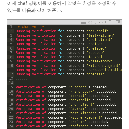
이제 chef 명령어를 이용해서 알맞은 환경을 조성할 수
있도록 다음과 같이 해준다.
1
]
# chef verify
2
Running 
verification 
for
component
'berkshelf'
3
Running 
verification 
for
component
'test-kitchen'
4
Running 
verification 
for
component
'chef-client'
5
Running 
verification 
for
component
'chef-dk'
6
Running 
verification 
for
component
'chefspec'
7
Running 
verification 
for
component
'rubocop'
8
Running 
verification 
for
component
'fauxhai'
9
Running 
verification 
for
component
'knife-spork'
10
Running 
verification 
for
component
'kitchen-vagrant'
11
Running 
verification 
for
component
'package installation
12
Running 
verification 
for
component
'openssl'
13
.
.
.
.
.
.
.
.
.
.
.
.
.
.
14
--
--
--
--
--
--
--
--
--
--
--
--
--
--
--
--
--
--
--
--
--
--
-
15
Verification 
of 
component
'rubocop'
succeeded
.
16
Verification 
of 
component
'knife-spork'
succeeded
.
17
Verification 
of 
component
'openssl'
succeeded
.
18
Verification 
of 
component
'berkshelf'
succeeded
.
19
Verification 
of 
component
'chef-client'
succeeded
.
20
Verification 
of 
component
'fauxhai'
succeeded
.
21
Verification 
of 
component
'test-kitchen'
succeeded
.
22
Verification 
of 
component
'kitchen-vagrant'
succeeded
.
23
Verification 
of 
component
'chef-dk'
succeeded
.
24
Verification 
of 
component
'chefspec'
succeeded
.