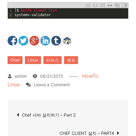
1
]
$
knife 
client 
list
2
systemv
-
validator
Chef
Linux
리눅스
쉐프
HowTo
06/21/2015
,
Linux
on
Leave a Comment
Chef
Workstation
글
설
Chef 서버 설치하기 – Part 2
탐
치
–
색
CHEF CLIENT 설치 – PART4
Part