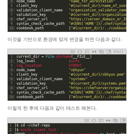
4
node
_
name
"name_for_workstation"
5
client
_
key
"#{current_dir}/name_of_user_ke
6
validation_client
_
name
"organization_validator_name"
7
validation
_
key
"#{current_dir}/organization_va
8
chef_server
_
url
"https://server_domain_or_IP/or
9
syntax_check_cache
_
path
"#{ENV['HOME']}/.chef/syntaxcac
10
cookbook
_
path
[
"#{current_dir}/../cookbooks"
]
이것을 기반으로 환경에 맞게 변경을 하면 다음과 같다.
Shell
1
current_dir
=
File
.dirname
(
__FILE__
)
2
log_level
:
info
3
log_location             
STDOUT
4
node
_
name
"sbhyun"
5
client
_
key
"#{current_dir}/sbhyun.pem"
6
validation_client
_
name
"systemv"
7
validation
_
key
"#{current_dir}/systemv.pem"
8
chef_server
_
url
"https://chefserver/organizatio
9
syntax_check_cache
_
path
"#{ENV['HOME']}/.chef/syntaxcac
10
cookbook
_
path
[
"#{current_dir}/../cookbooks"
]
이렇게 한 후에 다음과 같이 테스트 해본다.
1
]
$
cd
~
/
chef
-
repo
2
]
$
knife 
client 
list