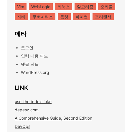
Vim
WebLogic
리눅스
알고리즘
오라클
자바
쿠버네티스
톰캣
파이썬
프리랜서
메타
로그인
입력 내용 피드
댓글 피드
WordPress.org
LINK
use-the-index-luke
depesz.com
A Comprehensive Guide, Second Edition
DevOps