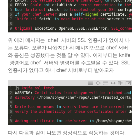
3
ERROR
:
SSL 
Validation 
failure 
connecting 
to
host
:
sbhyun
4
ERROR
:
Could 
not
establish
a
secure 
connection 
to
the 
ser
5
Use
`
knife 
ssl 
check
`
to
troubleshoot 
your 
SSL 
configurat
6
If
your 
Chef 
Server 
uses
a
self
-
signed
certificate
,
you 
c
7
`
knife 
ssl 
fetch
`
to
make 
knife 
trust 
the 
server
'
s
certif
8
9
Original 
Exception
:
OpenSSL
::
SSL
::
SSLError
:
SSL_connect 
r
위 에러 메시지는 chef 서버의 SSL 인증서가 없어서 나
는 오류다. 오류가 나왔지만 위 메시지만으로 chef 서버
와 통신은 성공했다는 것을 알 수 있다. 이제부터는 knife
명령어로 chef 서버와 명령어를 주고받을 수 있다. SSL
인증서가 없다고 하니 chef 서버로부터 받아오자
1
]
$
knife 
ssl 
fetch
2
WARNING
:
Certificates 
from 
sbhyun 
will 
be 
fetched 
and
pla
3
directory
(
/
home
/
sbhyun
/
chef
-
repo
/
.
chef
/
trusted_certs
)
.
4
5
Knife 
has 
no 
means 
to
verify 
these 
are 
the 
correct 
certif
6
verify 
the 
authenticity 
of 
these 
certificates 
after 
downl
7
8
Adding 
certificate 
for
chefserver 
in
/
home
/
sbhyun
/
chef
-
re
다시 다음과 같이 나오면 정상적으로 작동하는 것이다.