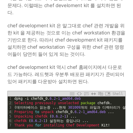
문제다. 이럴때는 chef develoment kit 를 설치하면 된
다.
chef development kit 은 말그대로 chef 관련 개발을 위
한 kit 을 제공하는 것으로 이는 chef workstation 환경을
기반으로 한다. 따라서 chef development kit 패키지를
설치하면 chef workstation 구성을 위한 chef 관련 명령
어들이 당연히 들어 있게 되는 것이다.
chef development kit 역시 chef 홈페이지에서 다운로
드 가능하다. 레드햇과 우분투 배포판 패키지가 준비되어
있어 패키지를 다운받아 설치하면 된다.
Shell
1
dpkg
-
i
chefdk_0
.
6.2
-
1_amd64.deb
2
Selecting 
previously 
unselected 
package
chefdk
.
3
(
데이터베이스
읽는중
.
.
.
현재
301009
개의
파일과
디렉터리가
설치되
4
Preparing 
to
unpack 
chefdk_0
.
6.2
-
1_amd64.deb
.
.
.
5
Unpacking 
chefdk
(
0.6.2
-
1
)
.
.
.
6
chefdk
(
0.6.2
-
1
)
설정하는
중입니다
.
.
.
7
Thank 
you 
for
installing 
Chef 
Development 
Kit
!