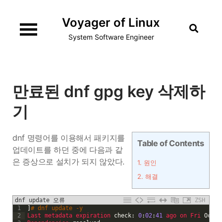
Skip
Voyager of Linux
to
content
System Software Engineer
만료된 dnf gpg key 삭제하
기
dnf 명령어를 이용해서 패키지를
Table of Contents
업데이트를 하던 중에 다음과 같
은 증상으로 설치가 되지 않았다.
1.
원인
2.
해결
dnf update 오류
ZSH
1
]
# dnf update -y
2
Last 
metadata 
expiration 
check
:
0
:
02
:
41
ago 
on 
Fri 
Oct
1