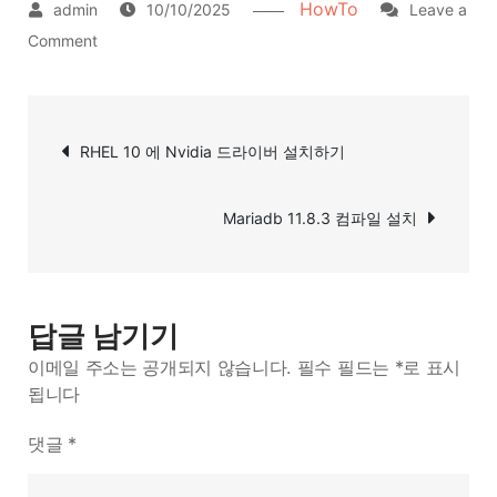
HowTo
10/10/2025
Leave a
on
Comment
만
료
글
된
RHEL 10 에 Nvidia 드라이버 설치하기
탐
dnf
gpg
색
Mariadb 11.8.3 컴파일 설치
key
삭
제
하
답글 남기기
기
이메일 주소는 공개되지 않습니다.
필수 필드는
*
로 표시
됩니다
댓글
*