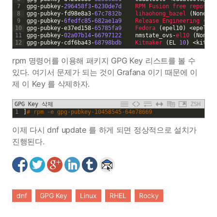
7
gpg
-
pubkey
-
296458f3
-
6230de7d
RPM 
Fusion 
free 
reposito
8
gpg
-
pubkey
-
fd98e8a3
-
67c7832b
lihaohong_bazel
(
None
)
<
9
gpg
-
pubkey
-
6fedfc85
-
682ae1a9
Release 
Engineering
(
Roc
10
gpg
-
pubkey
-
e37ed158
-
65785fa9
Fedora
(
epel10
)
<
epel
@
fe
11
gpg
-
pubkey
-
02a07b14
-
66797122
nmstate_ovs
-
el10
(
None
)
12
gpg
-
pubkey
-
cdf6ba43
-
68798bdb
Kitmaker
(
EL
10
)
<
kitmak
rpm 명령어를 이용해 패키지 GPG Key 리스트를 볼 수
있다. 여기서 문제가 되는 것이 Grafana 이기 때문에 이
제 이 Key 를 삭제하자.
GPG Key 삭제
ZSH
1
]
# rpm -e gpg-pubkey-10458545-64e78669
이제 다시 dnf update 를 하게 되면 정상적으로 설치가
진행된다.
dnf
GPG Key
Linux
RHEL
Rocky