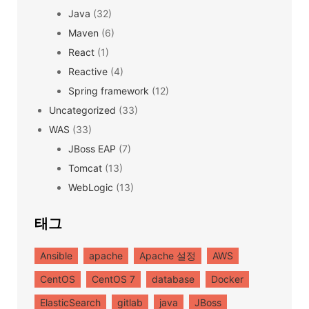
Java
(32)
Maven
(6)
React
(1)
Reactive
(4)
Spring framework
(12)
Uncategorized
(33)
WAS
(33)
JBoss EAP
(7)
Tomcat
(13)
WebLogic
(13)
태그
Ansible
apache
Apache 설정
AWS
CentOS
CentOS 7
database
Docker
ElasticSearch
gitlab
java
JBoss