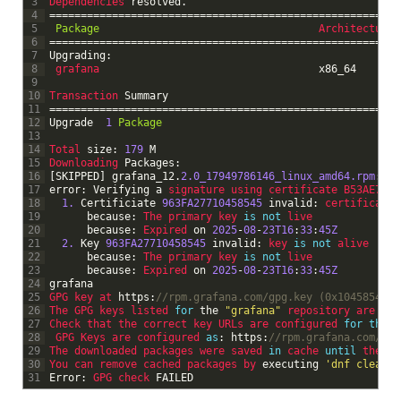
3
Dependencies 
resolved
.
4
===
===
===
===
===
===
===
===
===
===
===
===
===
===
===
===
===
===
==
5
Package
Architecture 
6
===
===
===
===
===
===
===
===
===
===
===
===
===
===
===
===
===
===
==
7
Upgrading
:
8
grafana                                   
x86
_
64
9
10
Transaction 
Summary
11
===
===
===
===
===
===
===
===
===
===
===
===
===
===
===
===
===
===
==
12
Upgrade
1
Package
13
14
Total 
size
:
179
M
15
Downloading 
Packages
:
16
[
SKIPPED
]
grafana_12
.
2.0_17949786146_linux_amd64.rpm
:
Al
17
error
:
Verifying
a
signature 
using 
certificate 
B53AE77BA
18
1.
Certificiate
963FA27710458545
invalid
:
certificate 
19
because
:
The 
primary 
key 
is
not
live
20
because
:
Expired 
on
2025
-
08
-
23T16
:
33
:
45Z
21
2.
Key
963FA27710458545
invalid
:
key 
is
not
alive
22
because
:
The 
primary 
key 
is
not
live
23
because
:
Expired 
on
2025
-
08
-
23T16
:
33
:
45Z
24
grafana
25
GPG 
key 
at 
https
:
//rpm.grafana.com/gpg.key (0x10458545) 
26
The 
GPG 
keys 
listed 
for
the
"grafana"
repository 
are 
alr
27
Check 
that 
the 
correct 
key 
URLs 
are 
configured 
for
this
28
GPG 
Keys 
are 
configured 
as
:
https
:
//rpm.grafana.com/gpg
29
The 
downloaded 
packages 
were 
saved 
in
cache 
until
the 
ne
30
You 
can 
remove 
cached 
packages 
by 
executing
'dnf clean p
31
Error
:
GPG 
check 
FAILED