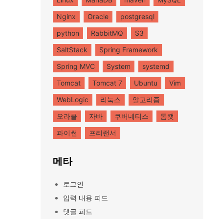
Nginx
Oracle
postgresql
python
RabbitMQ
S3
SaltStack
Spring Framework
Spring MVC
System
systemd
Tomcat
Tomcat 7
Ubuntu
Vim
WebLogic
리눅스
알고리즘
오라클
자바
쿠버네티스
톰캣
파이썬
프리랜서
메타
로그인
입력 내용 피드
댓글 피드