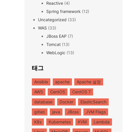
Reactive
(4)
Spring framework
(12)
Uncategorized
(33)
WAS
(33)
JBoss EAP
(7)
Tomcat
(13)
WebLogic
(13)
태그
Ansible
apache
Apache 설정
AWS
CentOS
CentOS 7
database
Docker
ElasticSearch
gitlab
java
JBoss
JVM Flags
K8s
Kubernetes
KVM
Lambda
Linux
MariaDB
maven
MySQL