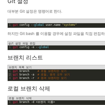
Git 설정
대부분 Git 설정은 명령어로 한다.
1
git 
config
--
global
user
.
name
"systemv"
하지만 Git bash 를 이용할 경우에 설정 파일을 직접 편집하
git 설정 파일 편집
1
git 
config
-
e
--
global
브랜치 리스트
브랜치 목록 보기
1
git 
branch
# 로컬 브랜치만 보기
2
git 
branch
-
a
# 로컬, 원격 모두 보기
3
git 
branch
-
r
# 원격 브랜치만 보기
로컬 브랜치 삭제
로컬 브랜치 삭제
1
git 
branch
-
d
<
브랜치
이름
>