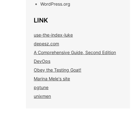
WordPress.org
LINK
use-the-index-luke
depesz.com
A Comprehensive Guide, Second Edition
DevOps
Obey the Testing Goat!
Marina Mele's site
pgtune
unixmen