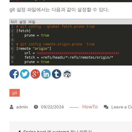
git 설정 파일에서는 다음과 같이 설정할 수 있다.
Git 설정 파일
1
# git config --global fetch.prune true
2
[
fetch
]
3
prune
=
true
4
5
# git config remote.origin.prune  true
6
[
remote
"origin"
]
7
url
=
xxxxxxxxxxxxxxxxxxxxxxxxxxxxxxxxxxxxxxxx
8
fetch
=
+
refs
/
heads
/
*
:
refs
/
remotes
/
origin
/
*
9
prune
=
true
git
HowTo
09/22/2024
Leave a 
글
Spring boot 에 systemd 유닛 만들기