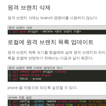
원격 브랜치 삭제
원격 브랜치 삭제는 branch 명령어를 사용하지 않는다.
원격 브랜치 삭제
1
git 
push 
origin
--
delete
<
원격
브랜치
이름
>
로컬에 원격 브랜치 목록 업데이트
원격 브랜치 목록 보기를 했을때에 실제 원격 브랜치와 차이가
록을 로컬에 반영하기 위해서는 다음과 같이 해준다.
원격 브랜치 목록 가져와 업데이트 하기
1
git 
remote 
update 
origin
--
prune
2
git 
remote 
prune 
origin
3
git 
fetch
--
prune
prune 을 자동으로 되도록 설정할 수 있다.
prune 자동 설정
1
git 
config
--
global
remote
.origin
.prune
true
# origin
2
git 
config
--
global
fetch
.prune
true
# 모든 fetch 작업