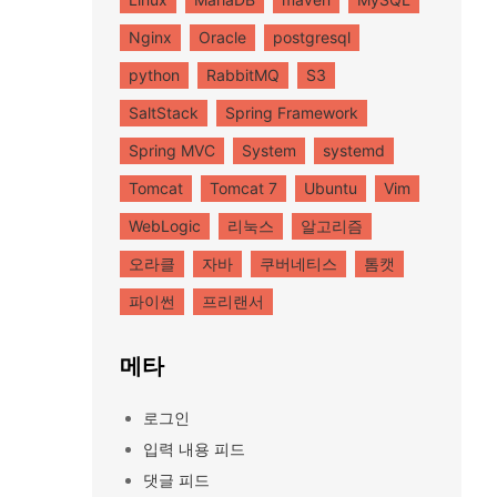
Nginx
Oracle
postgresql
python
RabbitMQ
S3
SaltStack
Spring Framework
Spring MVC
System
systemd
Tomcat
Tomcat 7
Ubuntu
Vim
WebLogic
리눅스
알고리즘
오라클
자바
쿠버네티스
톰캣
파이썬
프리랜서
메타
로그인
입력 내용 피드
댓글 피드