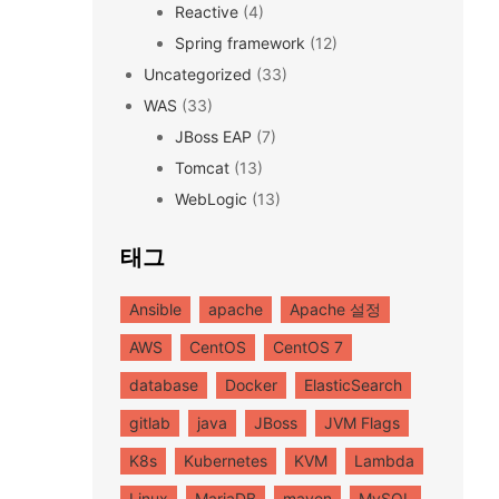
Reactive
(4)
Spring framework
(12)
Uncategorized
(33)
WAS
(33)
JBoss EAP
(7)
Tomcat
(13)
WebLogic
(13)
태그
Ansible
apache
Apache 설정
AWS
CentOS
CentOS 7
database
Docker
ElasticSearch
gitlab
java
JBoss
JVM Flags
K8s
Kubernetes
KVM
Lambda
Linux
MariaDB
maven
MySQL