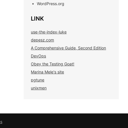
WordPress.org
LINK
use-the-index-luke
depesz.com
A Comprehensive Guide, Second Edition
DevOps
Obey the Testing Goat!
Marina Mele's site
pgtune
unixmen
es