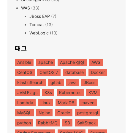
WAS
(33)
JBoss EAP
(7)
Tomcat
(13)
WebLogic
(13)
태그
Ansible
apache
Apache 설정
AWS
CentOS
CentOS 7
database
Docker
ElasticSearch
gitlab
java
JBoss
JVM Flags
K8s
Kubernetes
KVM
Lambda
Linux
MariaDB
maven
MySQL
Nginx
Oracle
postgresql
python
RabbitMQ
S3
SaltStack
Spring Framework
Spring MVC
System