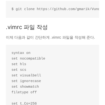
.vimrc 파일 작성
이제 다음과 같이 간단하게 .vimrc 파일을 작성해 준다.
syntax on

set nocompatible

set hls

set scs

set visualbell

set ignorecase

set showmatch

filetype off

set t_Co=256
