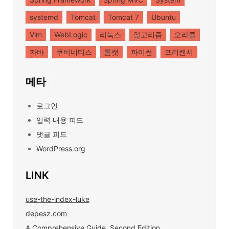
systemd
Tomcat
Tomcat 7
Ubuntu
Vim
WebLogic
리눅스
알고리즘
오라클
자바
쿠버네티스
톰캣
파이썬
프리랜서
메타
로그인
입력 내용 피드
댓글 피드
WordPress.org
LINK
use-the-index-luke
depesz.com
A Comprehensive Guide, Second Edition