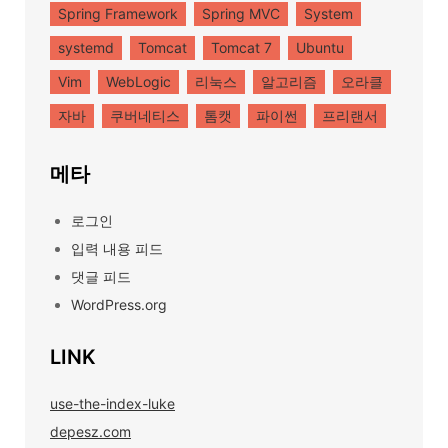
Spring Framework
Spring MVC
System
systemd
Tomcat
Tomcat 7
Ubuntu
Vim
WebLogic
리눅스
알고리즘
오라클
자바
쿠버네티스
톰캣
파이썬
프리랜서
메타
로그인
입력 내용 피드
댓글 피드
WordPress.org
LINK
use-the-index-luke
depesz.com