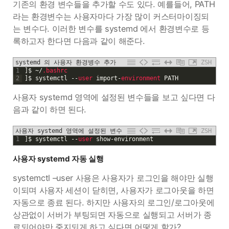
기존의 환경 변수들을 추가할 수도 있다. 예를들어, PATH
라는 환경변수는 사용자마다 가장 많이 커스터마이징되
는 변수다. 이러한 변수를 systemd 에서 환경변수로 등
록하고자 한다면 다음과 같이 해준다.
systemd 의 사용자 환경병수 추가
ZSH
1
]
$
~
/
.bashrc
2
]
$
systemctl
--
user 
import
-
environment 
PATH
사용자 systemd 영역에 설정된 변수들을 보고 싶다면 다
음과 같이 하면 된다.
사용자 systemd 영역에 설정된 변수 보기
ZSH
1
]
$
systemctl
--
user 
show
-
environment
사용자 systemd 자동 실행
systemctl –user 사용은 사용자가 로그인을 해야만 실행
이되며 사용자 세션이 닫히면, 사용자가 로그아웃을 하면
자동으로 종료 된다. 하지만 사용자의 로그인/로그아웃에
상관없이 서버가 부팅되면 자동으로 실행되고 서버가 종
료되어야만 중지되게 하고 싶다면 어떻게 할가?