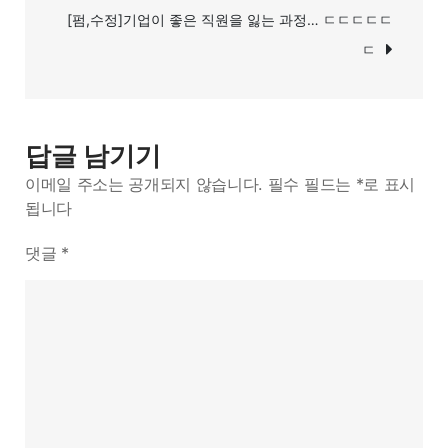
용
색
[펌,수정]기업이 좋은 직원을 잃는 과정… ㄷㄷㄷㄷㄷ
하
ㄷ
기
답글 남기기
이메일 주소는 공개되지 않습니다.
필수 필드는
*
로 표시
됩니다
댓글
*