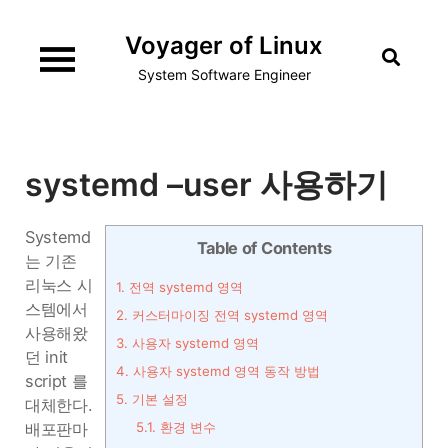
Skip
Voyager of Linux
to
content
System Software Engineer
systemd –user 사용하기
Systemd
Table of Contents
는 기존
리눅스 시
1.
전역 systemd 영역
스템에서
2.
커스터마이징 전역 systemd 영역
사용해왔
3.
사용자 systemd 영역
던 init
4.
사용자 systemd 영역 동작 방법
script 를
5.
기본 설정
대체한다.
배포판마
5.1.
환경 변수