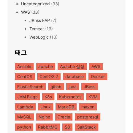
Uncategorized
(33)
WAS
(33)
JBoss EAP
(7)
Tomcat
(13)
WebLogic
(13)
태그
Ansible
apache
Apache 설정
AWS
CentOS
CentOS 7
database
Docker
ElasticSearch
gitlab
java
JBoss
JVM Flags
K8s
Kubernetes
KVM
Lambda
Linux
MariaDB
maven
MySQL
Nginx
Oracle
postgresql
python
RabbitMQ
S3
SaltStack