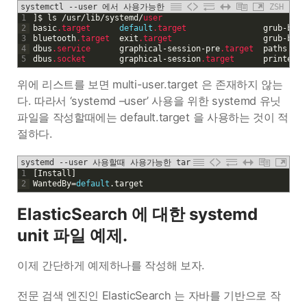
systemctl --user 에서 사용가능한 target
ZSH
1
]
$
ls
/
usr
/
lib
/
systemd
/
user
2
basic
.target
default
.target
grub
-
boot
3
bluetooth
.target
exit
.target
grub
-
boot
4
dbus
.service
graphical
-
session
-
pre
.target
paths
.tar
5
dbus
.socket
graphical
-
session
.target
printer
.t
위에 리스트를 보면 multi-user.target 은 존재하지 않는
다. 따라서 ‘systemd –user’ 사용을 위한 systemd 유닛
파일을 작성할때에는 default.target 을 사용하는 것이 적
절하다.
systemd --user 사용할때 사용가능한 target
1
[
Install
]
2
WantedBy
=
default
.
target
ElasticSearch 에 대한 systemd
unit 파일 예제.
이제 간단하게 예제하나를 작성해 보자.
전문 검색 엔진인 ElasticSearch 는 자바를 기반으로 작