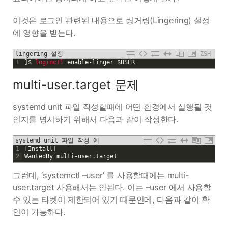
이것은 로그인 관련된 내용으로 링거링(Lingering) 설정
에 영향을 받는다.
lingering 설정
ZSH
1
]
$
loginctl 
enable
-
linger
$
USER
multi-user.target 문제
systemd unit 파일 작성할때에 어떤 환경에서 실행될 것
인지를 명시하기 위해서 다음과 같이 작성한다.
systemd unit 파일 작성 예
1
[
Install
]
2
WantedBy
=
multi
-
user
.
target
그런데, ‘systemctl –user’ 를 사용할때에는 multi-
user.target 사용해서는 안된다. 이는 –user 에서 사용할
수 있는 타켓이 제한되어 있기 때문인데, 다음과 같이 확
인이 가능하다.