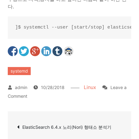
다.
]$ systemctl --user [start/stop] elasticsear
systemd
Linux
10/28/2018
Leave a
on
Comment
systemd
–
글
user
ElasticSearch 6.4.x 노리(Nori) 형태소 분석기
탐
사