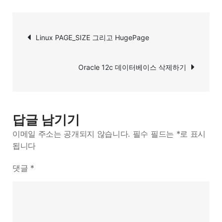
x86_64
시
글
스
Linux PAGE_SIZE 그리고 HugePage
탐
템
에
색
Oracle 12c 데이터베이스 삭제하기
서
4MB
크
기
답글 남기기
HugePageSize
이메일 주소는 공개되지 않습니다.
필수 필드는
*
로 표시
변
됩니다
경
댓글
*
불
가.