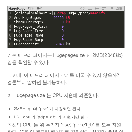
HugePage 지원 확인
ZSH
1
[
orion
@
localhost
~
]
$
grep 
Huge
/
proc
/
meminfo
2
AnonHugePages
:
96256
kB
3
ShmemHugePages
:
0
kB
4
HugePages_Total
:
0
5
HugePages_Free
:
0
6
HugePages_Rsvd
:
0
7
HugePages_Surp
:
0
8
Hugepagesize
:
2048
kB
기본 메모리 페이지는 Hugepagesize 인 2MB(2048kb)
임을 확인할 수 있다.
그런데, 이 메모리 페이지 크기를 바꿀 수 있지 않을까?
결론부터 말하면 불가능하다.
이 Hugepagesize 는 CPU 지원에 의존한다.
2MB – cpu에 ‘pse’ 가 지원되면 된다.
1G – cpu 가 ‘pdpe1gb’ 가 지원되면 된다.
최신의 CPU 는 위 두가지 ‘pse’, ‘pdpe1gb’ 를 모두 지원
한다. 1GB 의 메모리 페이지를 지원한다. 하지만 4MB 의