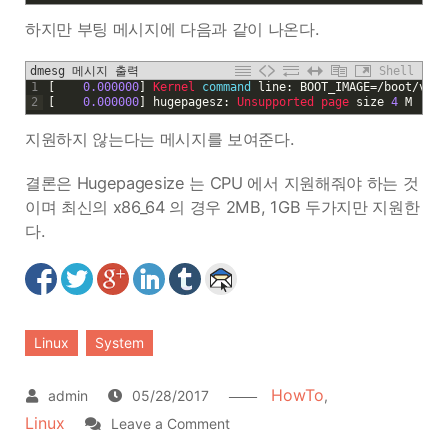
하지만 부팅 메시지에 다음과 같이 나온다.
dmesg 메시지 출력
Shell
1
[
0.000000
]
Kernel 
command
line
:
BOOT_IMAGE
=
/
boot
/
vmli
2
[
0.000000
]
hugepagesz
:
Unsupported 
page 
size
4
M
지원하지 않는다는 메시지를 보여준다.
결론은 Hugepagesize 는 CPU 에서 지원해줘야 하는 것
이며 최신의 x86_64 의 경우 2MB, 1GB 두가지만 지원한
다.
Linux
System
HowTo
05/28/2017
,
Linux
on
Leave a Comment