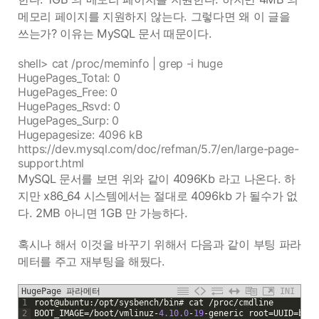
메모리 페이지를 지원하지 않는다. 그렇다면 왜 이 글을
쓰는가? 이유는 MySQL 문서 때문이다.
shell> cat /proc/meminfo | grep -i huge
HugePages_Total: 0
HugePages_Free: 0
HugePages_Rsvd: 0
HugePages_Surp: 0
Hugepagesize: 4096 kB
https://dev.mysql.com/doc/refman/5.7/en/large-page-
support.html
MySQL 문서를 보면 위와 같이 4096Kb 라고 나온다. 하
지만 x86_64 시스템에서는 절대로 4096kb 가 될수가 없
다. 2MB 아니면 1GB 만 가능하다.
혹시나 해서 이것을 바꾸기 위해서 다음과 같이 부팅 파라
메터를 주고 재부팅을 해뒀다.
HugePage 파라메터
INI
1
root
@
ubuntu
:
/
opt
/
sysbench
/
bin
#
cat
/
proc
/
cmdline
2
BOOT_IMAGE
=
/
boot
/
vmlinuz
-
4.10.0
-
19
-
generic
root
=
UUID
=
b434