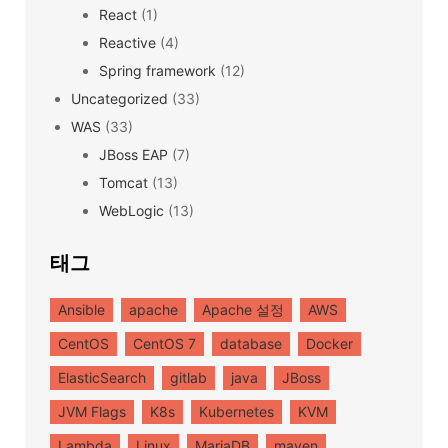
React
(1)
Reactive
(4)
Spring framework
(12)
Uncategorized
(33)
WAS
(33)
JBoss EAP
(7)
Tomcat
(13)
WebLogic
(13)
태그
Ansible
apache
Apache 설정
AWS
CentOS
CentOS 7
database
Docker
ElasticSearch
gitlab
java
JBoss
JVM Flags
K8s
Kubernetes
KVM
Lambda
Linux
MariaDB
maven