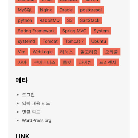
MySQL
Nginx
Oracle
postgresql
python
RabbitMQ
S3
SaltStack
Spring Framework
Spring MVC
System
systemd
Tomcat
Tomcat 7
Ubuntu
Vim
WebLogic
리눅스
알고리즘
오라클
자바
쿠버네티스
톰캣
파이썬
프리랜서
메타
로그인
입력 내용 피드
댓글 피드
WordPress.org
LINK