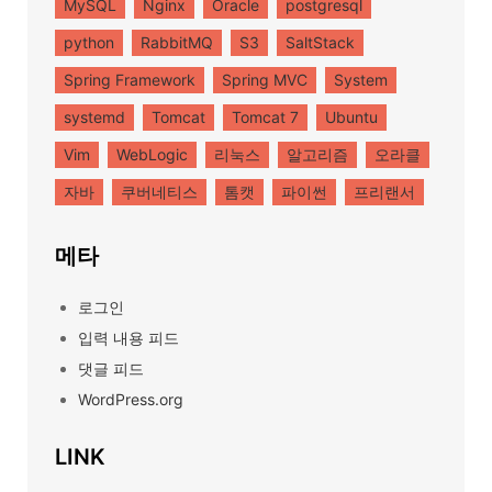
MySQL
Nginx
Oracle
postgresql
python
RabbitMQ
S3
SaltStack
Spring Framework
Spring MVC
System
systemd
Tomcat
Tomcat 7
Ubuntu
Vim
WebLogic
리눅스
알고리즘
오라클
자바
쿠버네티스
톰캣
파이썬
프리랜서
메타
로그인
입력 내용 피드
댓글 피드
WordPress.org
LINK