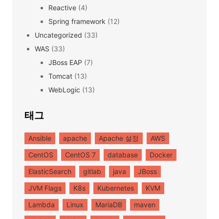
Reactive
(4)
Spring framework
(12)
Uncategorized
(33)
WAS
(33)
JBoss EAP
(7)
Tomcat
(13)
WebLogic
(13)
태그
Ansible
apache
Apache 설정
AWS
CentOS
CentOS 7
database
Docker
ElasticSearch
gitlab
java
JBoss
JVM Flags
K8s
Kubernetes
KVM
Lambda
Linux
MariaDB
maven