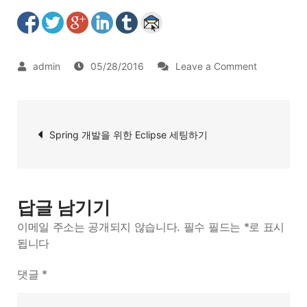
on
05/28/2016
Leave a Comment
maven
repository
글
디
Spring 개발을 위한 Eclipse 세팅하기
탐
렉
토
색
리
생
답글 남기기
성
이메일 주소는 공개되지 않습니다.
필수 필드는
*
로 표시
됩니다
댓글
*