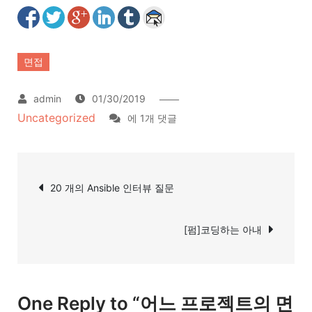
면접
01/30/2019
Uncategorized
어
에 1개 댓글
느
프
글
로
20 개의 Ansible 인터뷰 질문
탐
젝
트
색
[펌]코딩하는 아내
의
면
접
후
One Reply to “어느 프로젝트의 면