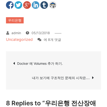
우리은행
05/13/2018
Uncategorized
우
에 8개 댓글
리
은
글
행
Docker 에 Volumes 추가 하기.
탐
전
산
색
내가 보기에 구조적인 문제의 시작은….
장
애
관
련
8 Replies to “우리은행 전산장애
해