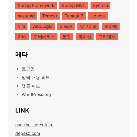
Spring Framework
Spring MVC
System
systemd
Tomcat
Tomcat 7
Ubuntu
Vim
WebLogic
리눅스
알고리즘
오라클
자바
쿠버네티스
톰캣
파이썬
프리랜서
메타
로그인
입력 내용 피드
댓글 피드
WordPress.org
LINK
use-the-index-luke
depesz.com