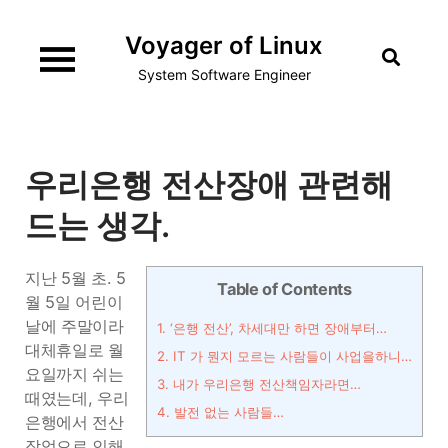
Skip
Voyager of Linux
to
content
System Software Engineer
우리은행 전산장애 관련해
드는 생각.
지난 5월 초. 5
Table of Contents
월 5일 어린이
날에 주말이라
1.
‘은행 전산’, 차세대만 하면 장애부터…
대체휴일로 월
2.
IT 가 뭔지 모르는 사람들이 사업을하니…
요일까지 쉬는
3.
내가 우리은행 전산책임자라면…
때였는데, 우리
4.
발전 없는 사람들…
은행에서 전산
작업으로 인해