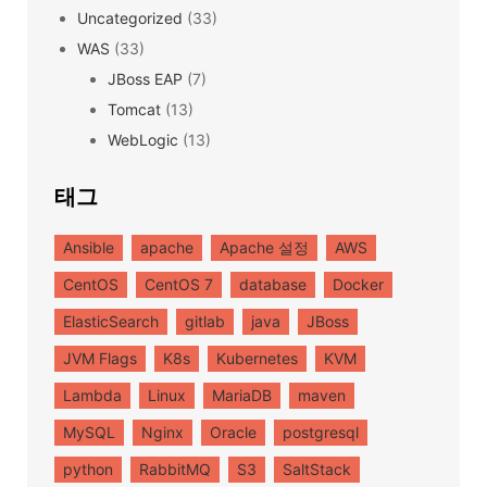
Uncategorized
(33)
WAS
(33)
JBoss EAP
(7)
Tomcat
(13)
WebLogic
(13)
태그
Ansible
apache
Apache 설정
AWS
CentOS
CentOS 7
database
Docker
ElasticSearch
gitlab
java
JBoss
JVM Flags
K8s
Kubernetes
KVM
Lambda
Linux
MariaDB
maven
MySQL
Nginx
Oracle
postgresql
python
RabbitMQ
S3
SaltStack