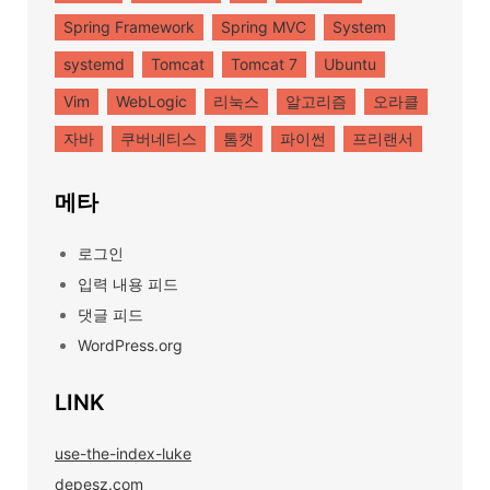
Spring Framework
Spring MVC
System
systemd
Tomcat
Tomcat 7
Ubuntu
Vim
WebLogic
리눅스
알고리즘
오라클
자바
쿠버네티스
톰캣
파이썬
프리랜서
메타
로그인
입력 내용 피드
댓글 피드
WordPress.org
LINK
use-the-index-luke
depesz.com