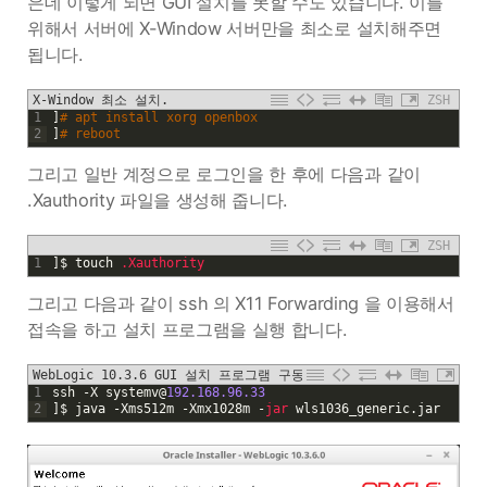
은데 이렇게 되면 GUI 설치를 못할 수도 있습니다. 이를
위해서 서버에 X-Window 서버만을 최소로 설치해주면
됩니다.
X-Window 최소 설치.
ZSH
1
]
# apt install xorg openbox
2
]
# reboot
그리고 일반 계정으로 로그인을 한 후에 다음과 같이
.Xauthority 파일을 생성해 줍니다.
ZSH
1
]
$
touch
.Xauthority
그리고 다음과 같이 ssh 의 X11 Forwarding 을 이용해서
접속을 하고 설치 프로그램을 실행 합니다.
WebLogic 10.3.6 GUI 설치 프로그램 구동
1
ssh
-
X
systemv
@
192.168.96.33
2
]
$
java
-
Xms512m
-
Xmx1028m
-
jar 
wls1036_generic
.
jar