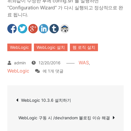
위와같이 수정한 후에 config.sh 를 실행하면
“Configuration Wizard” 가 다시 실행되고 정상적으로 완
료 됩니다.
WebLogic
WebLogic 설치
웹 로직 설치
WAS
12/20/2016
,
WebLogic
WebLogic
에 1개 댓글
10.3.6
설
글
치
WebLogic 10.3.6 설치하기
탐
하
기
색
WebLogic 구동 시 /dev/random 블로킹 이슈 해결
–
GUI