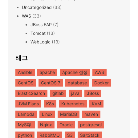
Uncategorized
(33)
WAS
(33)
JBoss EAP
(7)
Tomcat
(13)
WebLogic
(13)
태그
Ansible
apache
Apache 설정
AWS
CentOS
CentOS 7
database
Docker
ElasticSearch
gitlab
java
JBoss
JVM Flags
K8s
Kubernetes
KVM
Lambda
Linux
MariaDB
maven
MySQL
Nginx
Oracle
postgresql
python
RabbitMQ
S3
SaltStack