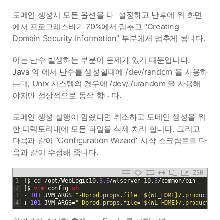
도메인 생성시 모든 옵션을 다 설정하고 난후에 위 화면
에서 프로그레스바가 70%에서 멈추고 “Creating
Domain Security Information” 부분에서 멈추게 됩니다.
이는 난수 발생하는 부분이 문제가 있기 때문입니다.
Java 의 에서 난수를 생성할때에 /dev/random 을 사용하
는데, Unix 시스템의 경우에 /dev/./urandom 을 사용해
야지만 정상적으로 동작 합니다.
도메인 생성 실행이 멈췄다면 취소하고 도메인 생성을 위
한 디렉토리내에 모든 파일을 삭제 처리 합니다. 그리고
다음과 같이 “Configuration Wizard” 시작 스크립트를 다
음과 같이 수정해 줍니다.
ZSH
1
]
$
cd
/
opt
/
WebLogic10
.
3.6
/
wlserver_10
.
3
/
common
/
bin
2
]
$
vim 
config
.sh
3
-
101
JVM_ARGS
=
"-Dprod.props.file='${WL_HOME}/.product.pr
4
+
101
JVM_ARGS
=
"-Dprod.props.file='${WL_HOME}/.product.pr