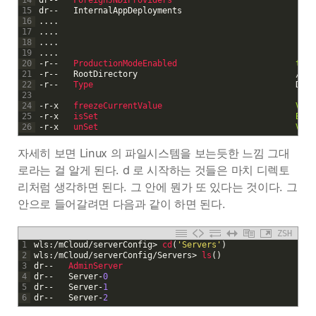
14
dr
--
ForeignJNDIProviders
15
dr
--
InternalAppDeployments
16
.
.
.
.
17
.
.
.
.
18
.
.
.
.
19
.
.
.
.
20
-
r
--
ProductionModeEnabled                        
true
21
-
r
--
RootDirectory
/
hom
22
-
r
--
Type                                         
Doma
23
24
-
r
-
x
freezeCurrentValue                           
Void
25
-
r
-
x
isSet                                        
Bool
26
-
r
-
x
unSet                                        
Void
자세히 보면 Linux 의 파일시스템을 보는듯한 느낌 그대
로라는 걸 알게 된다. d 로 시작하는 것들은 마치 디렉토
리처럼 생각하면 된다. 그 안에 뭔가 또 있다는 것이다. 그
안으로 들어갈려면 다음과 같이 하면 된다.
ZSH
1
wls
:
/
mCloud
/
serverConfig
>
cd
(
'Servers'
)
2
wls
:
/
mCloud
/
serverConfig
/
Servers
>
ls
(
)
3
dr
--
AdminServer
4
dr
--
Server
-
0
5
dr
--
Server
-
1
6
dr
--
Server
-
2