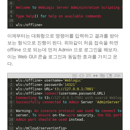
6
7
Welcome 
to
WebLogic 
Server 
Administration 
Scripting 
Shel
8
9
Type 
help
(
)
for
help 
on 
available 
commands
10
11
wls
:
/
offline
>
이제부터는 대화형으로 명령어를 입력하고 결과를 받아
보는 형식으로 진행이 된다. 위와같이 처음 접속을 하면
offline 으로 되는데 먼저 Admin 으로 로그인을 해보자.
이는 Web GUI 콘솔 로그인과 동일한 효과를 가지고 온
다.
ZSH
1
wls
:
/
offline
>
username
=
'Weblogic'
2
wls
:
/
offline
>
password
=
'14321'
3
wls
:
/
offline
>
URL
=
't3://127.0.0.1:7001'
4
wls
:
/
offline
>
connect
(
username
,
password
,
URL
)
5
Connecting 
to
t3
:
//127.0.0.1:7001 with userid Weblogic .
6
Successfully 
connected 
to
Admin 
Server
'AdminServer'
tha
7
8
Warning
:
An 
insecure 
protocol 
was 
used 
to
connect 
to
the
9
server
.
To
ensure 
on
-
the
-
wire 
security
,
the 
SSL 
port 
or
10
Admin 
port 
should 
be 
used 
instead
.
11
12
wls
:
/
mCloud
/
serverConfig
>