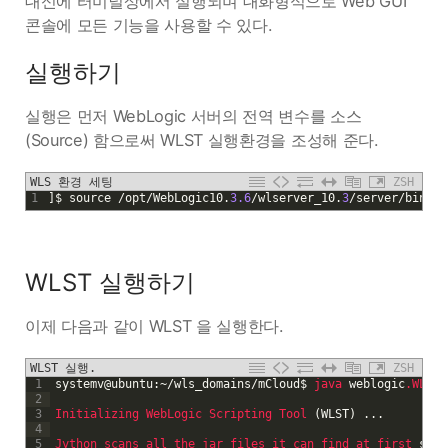
대신에 터미널상에서 실행되며 대화형식으로 Web GUI
콘솔에 모든 기능을 사용할 수 있다.
실행하기
실행은 먼저 WebLogic 서버의 전역 변수를 소스
(Source) 함으로써 WLST 실행환경을 조성해 준다.
WLS 환경 세팅
ZSH
1
]
$
source
/
opt
/
WebLogic10
.
3.6
/
wlserver_10
.
3
/
server
/
bin
/
se
WLST 실행하기
이제 다음과 같이 WLST 을 실행한다.
WLST 실행.
ZSH
1
systemv
@
ubuntu
:
~
/
wls_domains
/
mCloud
$
java 
weblogic
.WLST
2
3
Initializing 
WebLogic 
Scripting 
Tool
(
WLST
)
.
.
.
4
5
Jython 
scans 
all 
the 
jar 
files 
it 
can 
find 
at 
first 
star