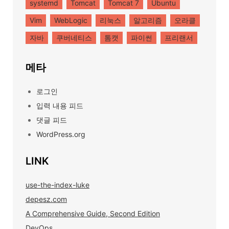
systemd
Tomcat
Tomcat 7
Ubuntu
Vim
WebLogic
리눅스
알고리즘
오라클
자바
쿠버네티스
톰캣
파이썬
프리랜서
메타
로그인
입력 내용 피드
댓글 피드
WordPress.org
LINK
use-the-index-luke
depesz.com
A Comprehensive Guide, Second Edition
DevOps