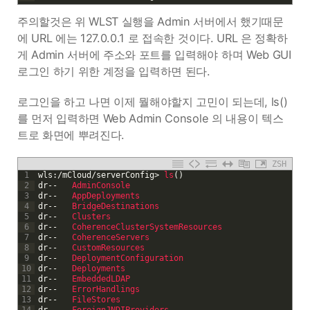
주의할것은 위 WLST 실행을 Admin 서버에서 했기때문
에 URL 에는 127.0.0.1 로 접속한 것이다. URL 은 정확하
게 Admin 서버에 주소와 포트를 입력해야 하며 Web GUI
로그인 하기 위한 계정을 입력하면 된다.
로그인을 하고 나면 이제 뭘해야할지 고민이 되는데, ls()
를 먼저 입력하면 Web Admin Console 의 내용이 텍스
트로 화면에 뿌려진다.
ZSH
1
wls
:
/
mCloud
/
serverConfig
>
ls
(
)
2
dr
--
AdminConsole
3
dr
--
AppDeployments
4
dr
--
BridgeDestinations
5
dr
--
Clusters
6
dr
--
CoherenceClusterSystemResources
7
dr
--
CoherenceServers
8
dr
--
CustomResources
9
dr
--
DeploymentConfiguration
10
dr
--
Deployments
11
dr
--
EmbeddedLDAP
12
dr
--
ErrorHandlings
13
dr
--
FileStores