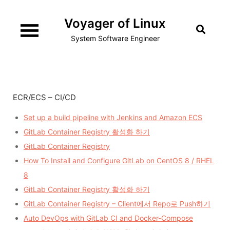
Skip
Voyager of Linux
to
content
System Software Engineer
ECR/ECS – CI/CD
Set up a build pipeline with Jenkins and Amazon ECS
GitLab Container Registry 활성화 하기
GitLab Container Registry
How To Install and Configure GitLab on CentOS 8 / RHEL
8
GitLab Container Registry 활성화 하기
GitLab Container Registry – Client에서 Repo로 Push하기
Auto DevOps with GitLab CI and Docker-Compose